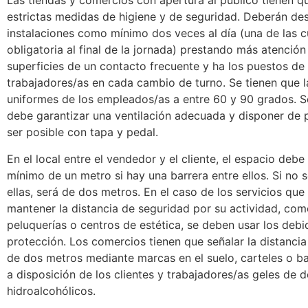
Las tiendas y comercios con apertura al público tienen q
estrictas medidas de higiene y de seguridad. Deberán des
instalaciones como mínimo dos veces al día (una de las c
obligatoria al final de la jornada) prestando más atención 
superficies de un contacto frecuente y ha los puestos de 
trabajadores/as en cada cambio de turno. Se tienen que l
uniformes de los empleados/as a entre 60 y 90 grados. S
debe garantizar una ventilación adecuada y disponer de p
ser posible con tapa y pedal.
En el local entre el vendedor y el cliente, el espacio debe
mínimo de un metro si hay una barrera entre ellos. Si no 
ellas, será de dos metros. En el caso de los servicios qu
mantener la distancia de seguridad por su actividad, com
peluquerías o centros de estética, se deben usar los deb
protección. Los comercios tienen que señalar la distanci
de dos metros mediante marcas en el suelo, carteles o ba
a disposición de los clientes y trabajadores/as geles de 
hidroalcohólicos.