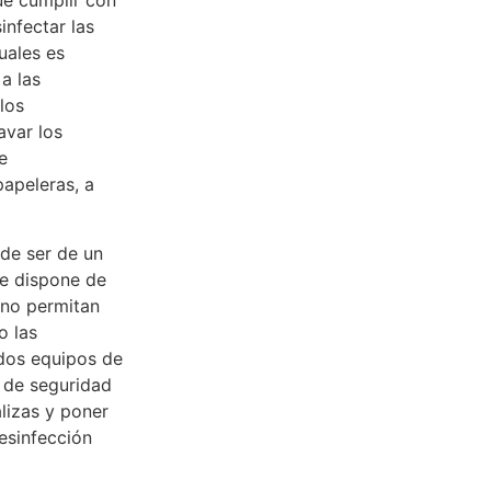
ue cumplir con
infectar las
uales es
a las
los
avar los
e
apeleras, a
 de ser de un
se dispone de
e no permitan
o las
idos equipos de
a de seguridad
lizas y poner
desinfección