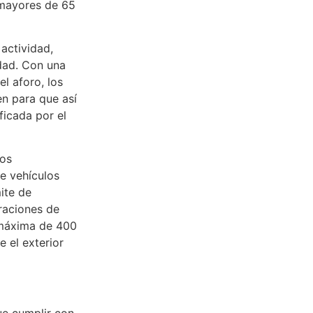
 mayores de 65
 actividad,
dad. Con una
el aforo, los
n para que así
ficada por el
los
e vehículos
mite de
traciones de
e máxima de 400
 el exterior