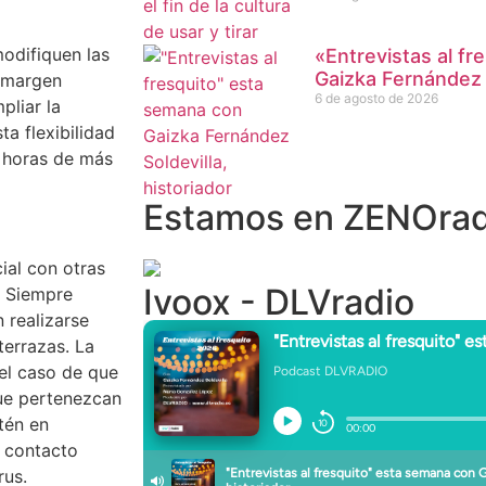
odifiquen las
«Entrevistas al f
Gaizka Fernández S
n margen
6 de agosto de 2026
pliar la
ta flexibilidad
s horas de más
Estamos en ZENOrad
ial con otras
Ivoox - DLVradio
. Siempre
 realizarse
terrazas. La
 el caso de que
que pertenezcan
tén en
o contacto
rus.