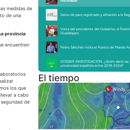
las medidas de
nto de una
a provincia
se encuentren
laboratorios
El tiempo
ealizar
smos los que
 llevar a cabo
e seguridad de