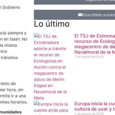
l Gobierno
Suscríbete a nues
Lo último
cia siempre y
El TSJ de Extrema
n en fase1. No
recurso de Ecolog
 la misma
megacentro de da
ntre
Navalmoral de la 
7 de agosto de 2026
 tránsitos
 resto de
ier hora, sin
rmite ir a una
mites horarios.
Europa inicia la cu
cultura de usar y t
Comunidades
7 de agosto de 2026