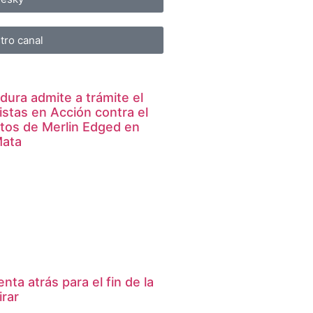
tro canal
dura admite a trámite el
istas en Acción contra el
tos de Merlin Edged en
Mata
enta atrás para el fin de la
irar