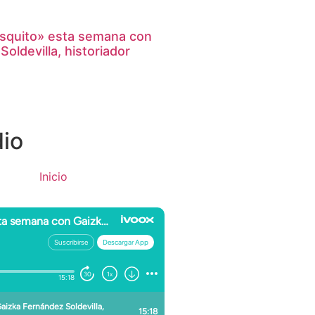
resquito» esta semana con
oldevilla, historiador
io