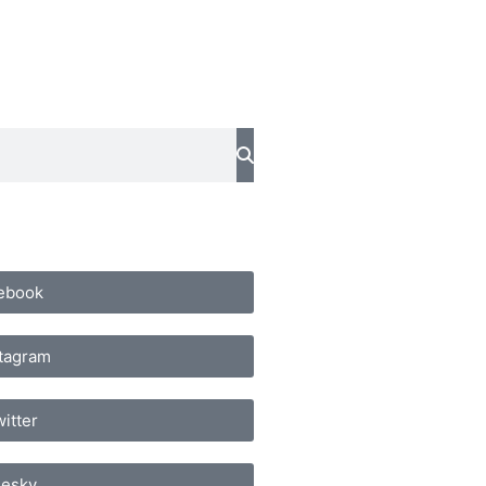
ebook
stagram
itter
uesky