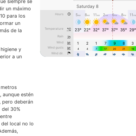
que siempre se
dir un máximo
 10 para los
formar un
emás de la
 higiene y
erior a un
 metros
e, aunque estén
a, pero deberán
á del 30%
 entre
del local no lo
 Además,