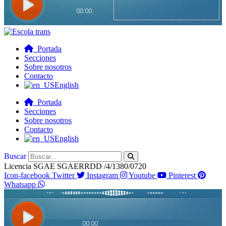
Portada
Secciones
Sobre nosotros
Contacto
English
Portada
Secciones
Sobre nosotros
Contacto
English
Buscar
Licencia SGAE SGAERRDD /4/1380/0720
Icon-facebook
Twitter
Instagram
Youtube
Pinterest
Whatsapp