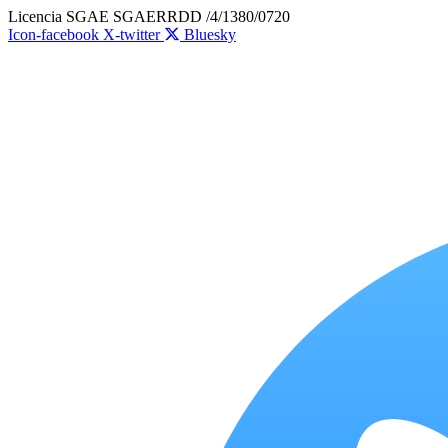
Ir
Licencia SGAE SGAERRDD /4/1380/0720
al
Icon-facebook
X-twitter
Bluesky
contenido