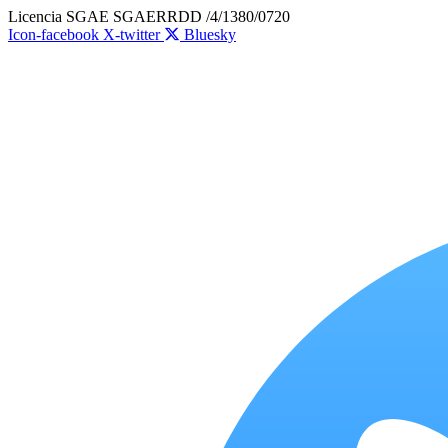
Ir
Licencia SGAE SGAERRDD /4/1380/0720
al
Icon-facebook
X-twitter
Bluesky
contenido