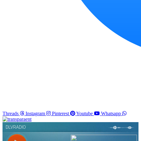
Threads
Instagram
Pinterest
Youtube
Whatsapp