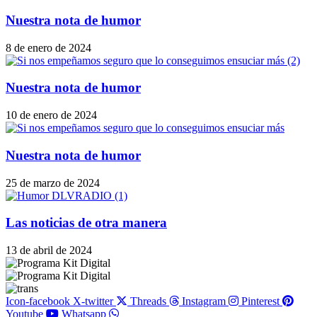
Nuestra nota de humor
8 de enero de 2024
Nuestra nota de humor
10 de enero de 2024
Nuestra nota de humor
25 de marzo de 2024
Las noticias de otra manera
13 de abril de 2024
Icon-facebook
X-twitter
Threads
Instagram
Pinterest
Youtube
Whatsapp