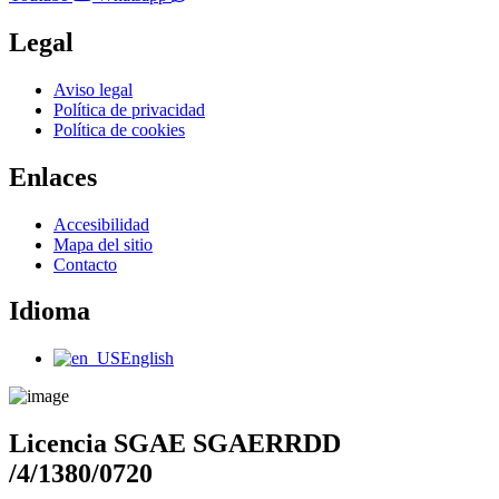
Legal
Main
Aviso legal
Menu
Política de privacidad
Política de cookies
Enlaces
Main
Accesibilidad
Menu
Mapa del sitio
Contacto
Idioma
Main
English
Menu
Licencia SGAE SGAERRDD
/4/1380/0720