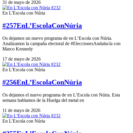
31 de mayo de 2026
En L'Escola con Núria
#257EnL’EscolaConNúria
Os dejamos un nuevo programa de en L’Escola con Núria.
Analizamos la campaña electoral de #EleccionesAndalucía con
Marco Kennedy
17 de mayo de 2026
En L'Escola con Núria
#256EnL’EscolaConNúria
Os dejamos el nuevo programa de en L’Escola con Núria. Esta
semana hablamos de la Huelga del metal en
11 de mayo de 2026
En L'Escola con Núria