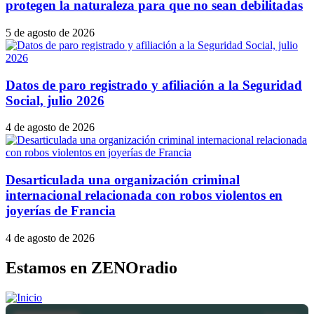
protegen la naturaleza para que no sean debilitadas
5 de agosto de 2026
Datos de paro registrado y afiliación a la Seguridad
Social, julio 2026
4 de agosto de 2026
Desarticulada una organización criminal
internacional relacionada con robos violentos en
joyerías de Francia
4 de agosto de 2026
Estamos en ZENOradio