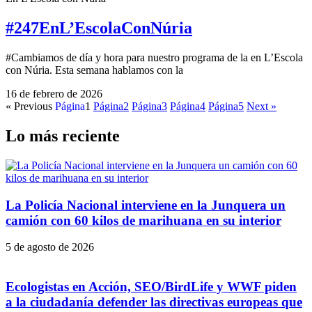
#247EnL’EscolaConNúria
#Cambiamos de día y hora para nuestro programa de la en L’Escola
con Núria. Esta semana hablamos con la
16 de febrero de 2026
« Previous
Página
1
Página
2
Página
3
Página
4
Página
5
Next »
Lo más reciente
La Policía Nacional interviene en la Junquera un
camión con 60 kilos de marihuana en su interior
5 de agosto de 2026
Ecologistas en Acción, SEO/BirdLife y WWF piden
a la ciudadanía defender las directivas europeas que