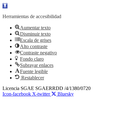
Abrir barra de herramientas
Herramientas de accesibilidad
Aumentar texto
Disminuir texto
Escala de grises
Alto contraste
Contraste negativo
Fondo claro
Subrayar enlaces
Fuente legible
Restablecer
Ir
Licencia SGAE SGAERRDD /4/1380/0720
al
Icon-facebook
X-twitter
Bluesky
contenido