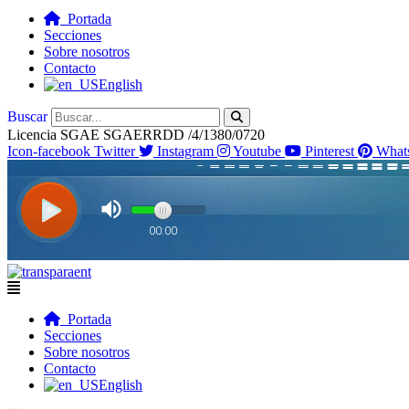
Portada
Secciones
Sobre nosotros
Contacto
English
Buscar
Licencia SGAE SGAERRDD /4/1380/0720
Icon-facebook
Twitter
Instagram
Youtube
Pinterest
What
Flyout
Menu
Portada
Secciones
Sobre nosotros
Contacto
English