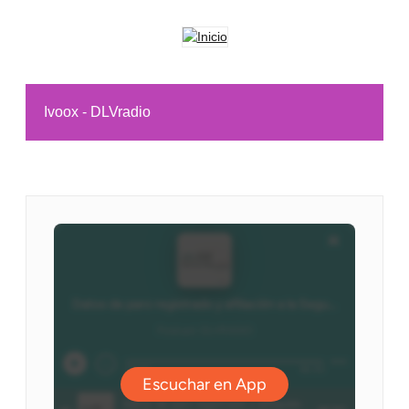
Ivoox - DLVradio