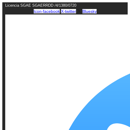
Ir
Licencia SGAE SGAERRDD /4/1380/0720
al
Icon-facebook
X-twitter
Bluesky
contenido