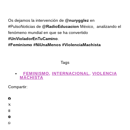
Os dejamos la intervención de
@nurygglez
en
#PulsoNoticias de
@RadioEducacion
México, analizando el
fenómeno mundial en que se ha convertido
#UnVioladorEnTuCamino
.
#Feminismo #NiUnaMenos #ViolenciaMachista
Tags
FEMINISMO
,
INTERNACIONAL
,
VIOLENCIA
MACHISTA
Compartir: