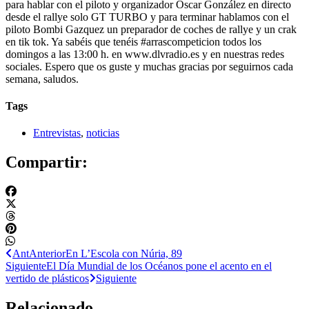
para hablar con el piloto y organizador Óscar González en directo
desde el rallye solo GT TURBO y para terminar hablamos con el
piloto Bombi Gazquez un preparador de coches de rallye y un crak
en tik tok. Ya sabéis que tenéis #arrascompeticion todos los
domingos a las 13:00 h. en www.dlvradio.es y en nuestras redes
sociales. Espero que os guste y muchas gracias por seguirnos cada
semana, saludos.
Tags
Entrevistas
,
noticias
Compartir:
Ant
Anterior
En L’Escola con Núria, 89
Siguiente
El Día Mundial de los Océanos pone el acento en el
vertido de plásticos
Siguiente
Relacionado