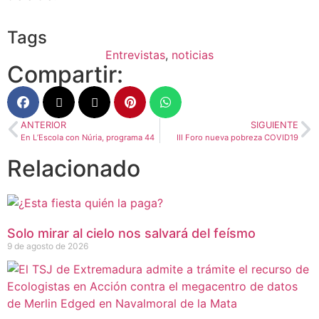
Tags
Entrevistas
,
noticias
Compartir:
ANTERIOR
SIGUIENTE
En L’Escola con Núria, programa 44
III Foro nueva pobreza COVID19
Relacionado
Solo mirar al cielo nos salvará del feísmo
9 de agosto de 2026