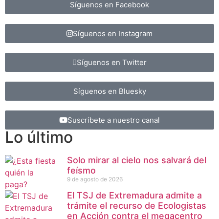
Síguenos en Facebook
Síguenos en Instagram
Síguenos en Twitter
Síguenos en Bluesky
Suscríbete a nuestro canal
Lo último
Solo mirar al cielo nos salvará del
feísmo
9 de agosto de 2026
El TSJ de Extremadura admite a
trámite el recurso de Ecologistas
en Acción contra el megacentro