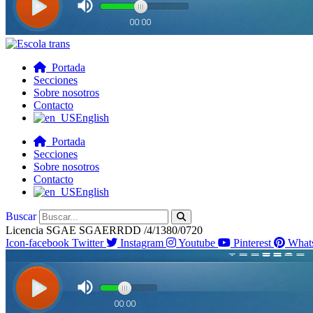
Portada
Secciones
Sobre nosotros
Contacto
English
Portada
Secciones
Sobre nosotros
Contacto
English
Buscar
Licencia SGAE SGAERRDD /4/1380/0720
Icon-facebook
Twitter
Instagram
Youtube
Pinterest
What