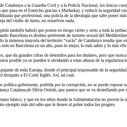
de Catalunya a la Guardia Civil y a la Policía Nacional, los únicos cuer
 que pasa en el Estrecho gracias a Marlaska), y reducir la seguridad ci
tizada que profesional, una policía de la ideología que sabe poner más
ja del visillo de turno, no resuelven nada.
ptela también habrá) que ponen en riesgo cierto y serio a toda la pobl
ndo Barcelona es destino preferente de turismo sexual del Mediterráneo
 la inmensa mayoría del territorio “vacío” de Catalunya resulta que es
olo en Barcelona en un año, pues lo mejor, lo más sabio y lo más eficie
res, que da grandes cifras de detenidos para los titulares, pero que nunc
fuera posible ya se pueden ir olvidando a estas alturas de la regularizac
ujante de toda Europa, donde el principal responsable de la seguridad, e
 fresquito a El Corte Inglés. Así, tal cual.
ase política gobernante, podrida por la corrupción, no se puede esperar n
Aliança Catalana,de Sílvia Orriols, que parece que se va desinflando p
mano básico, y que en los sitios donde la Administración no provee la se
tro ejemplo más del odio que le tienen al pobre todos los progres.