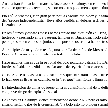
Ante la transformación a marchas forzadas de Catalunya en el nuevo F
como no queriendo creer que, siendo nosotros poco menos que la últim
Pues sí, lo tenemos, y en gran parte por la absoluta estupidez y la fal
del “procès independentista”, lleva años perdida en debates estériles, 
Literalmente.
En los últimos y escasos meses hemos tenido una ejecución en Tiana, u
tiroteado y asesinado en La Sagrera, también en Barcelona. Todo esto
pero que solo en el mes de junio, en mi pueblo costero, ha habido tres
A principios de mayo de este año, una patrulla de tráfico de Mossos 
Porsche Cayenne que circulaba con toda normalidad.
Hace muchos meses que la patronal del ocio nocturno catalán, FECALO
locales se había procedido a instalar arcos de seguridad en el acceso
Cierto es que bandas ha habido siempre y que enfrentamientos entre el
lo fácil que es llevar un cuchillo, es la “
red flag
” más gorda y llamativ
La introducción de armas de fuego en la circulación normal de la deli
con grave riesgo de explosión social.
Los datos en Catalunya vienen aumentando desde 2023, pero el salto 
anterior según datos de la Generalitat. Y a todo esto no olviden sumarl