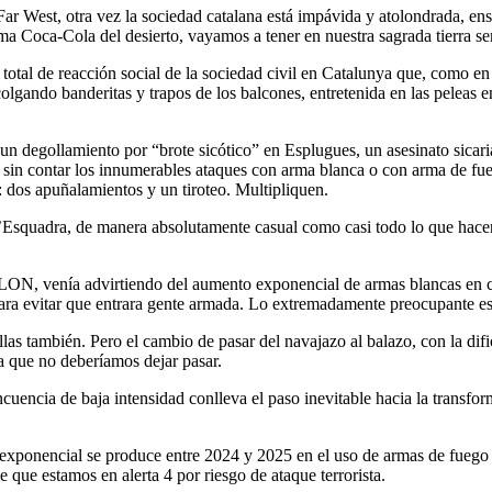
ar West, otra vez la sociedad catalana está impávida y atolondrada, en
a Coca-Cola del desierto, vayamos a tener en nuestra sagrada tierra se
ta total de reacción social de la sociedad civil en Catalunya que, como 
colgando banderitas y trapos de los balcones, entretenida en las peleas e
n degollamiento por “brote sicótico” en Esplugues, un asesinato sicaria
 sin contar los innumerables ataques con arma blanca o con arma de fue
: dos apuñalamientos y un tiroteo. Multipliquen.
d’Esquadra, de manera absolutamente casual como casi todo lo que hace
N, venía advirtiendo del aumento exponencial de armas blancas en cua
 para evitar que entrara gente armada. Lo extremadamente preocupante e
las también. Pero el cambio de pasar del navajazo al balazo, con la dif
a que no deberíamos dejar pasar.
ncuencia de baja intensidad conlleva el paso inevitable hacia la transf
exponencial se produce entre 2024 y 2025 en el uso de armas de fuego y
e que estamos en alerta 4 por riesgo de ataque terrorista.