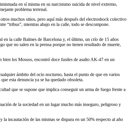
simismada en sí misma en su narcisismo suicida de nivel extremo,
mejante problema terrenal.
en otros muchos sitios, pero aquí más después del electroshock colectivo
ntre “tribus”, mientras abajo en la calle, todo se descompone.
l en la calle Balmes de Barcelona y, el último, un crío de 15 años
go que no salen en la prensa porque no tienen resultado de muerte,
n bien los Mossos, encontró doce fusiles de asalto AK-47 en un
lquier ámbito del ocio nocturno, hasta el punto de que en varios
s que esta denuncia ya se ha quedado obsoleta.
icultad que se supone que implica conseguir un arma de fuego frente a
ormación de la sociedad en un lugar mucho más inseguro, peligroso y
 la incautación de las mismas se dispara en un 50% respecto al año