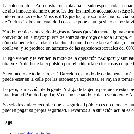
La solución de la Administración catalana ha sido espectacular: echar 
de alto impacto siempre que se les den los medios adecuados (véase lo
todo en manos de los Mossos d’Esquadra, que son más una policía poli
de “Crims” sabe que, cuando la cosa se pone chunga si no es por la vie
Y todo por decisiones ideológicas nefastas (posiblemente alguna corru
convertido en la mayor puerta de entrada de droga de toda Europa, cua
cómodamente instaladas en la ciudad condal desde la era Colau, cuando
conlleva, y se produce un aumento de las agresiones sexuales del 60% s
Luego vienen y te venden la moto de la operación “
Kanpai
” y simila
otra vez. Y de lo de la expulsión por reincidencia en los casos en que 
Y, en medio de todo esto, está Barcelona, el nido de delincuencia más p
puede estar en la calle por las razones ya expuestas, se vayan a tomar el
Lo peor, la inacción de la gente. Y digo de la gente porque de esta cl
practican el Partido Popular, Vox, Junts cuando le da la ventolera y 
Yo solo les quiero recordar que la seguridad pública es un derecho hu
pueden pagar su propia seguridad. Llevarnos a la situación actual es o
Tags
actualidad
,
opinión