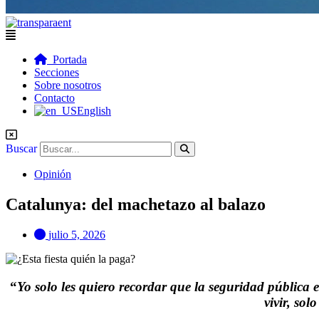
Flyout
Menu
Portada
Secciones
Sobre nosotros
Contacto
English
Buscar
Opinión
Catalunya: del machetazo al balazo
julio 5, 2026
“
Yo solo les quiero recordar que la seguridad pública
vivir, so