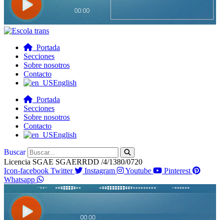
Portada
Secciones
Sobre nosotros
Contacto
English
Portada
Secciones
Sobre nosotros
Contacto
English
Buscar
Licencia SGAE SGAERRDD /4/1380/0720
Icon-facebook
Twitter
Instagram
Youtube
Pinterest
Whatsapp