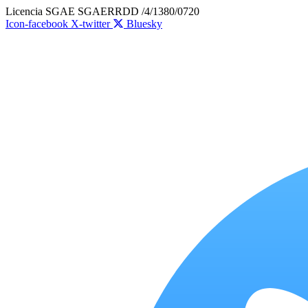
Ir
Licencia SGAE SGAERRDD /4/1380/0720
al
Icon-facebook
X-twitter
Bluesky
contenido