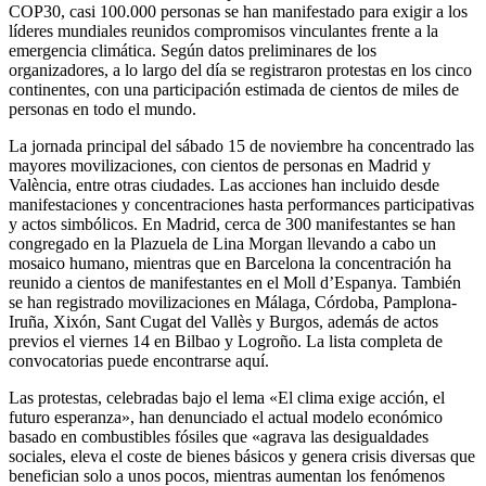
COP30, casi 100.000 personas se han manifestado para exigir a los
líderes mundiales reunidos compromisos vinculantes frente a la
emergencia climática. Según datos preliminares de los
organizadores, a lo largo del día se registraron protestas en los cinco
continentes, con una participación estimada de cientos de miles de
personas en todo el mundo.
La jornada principal del sábado 15 de noviembre ha concentrado las
mayores movilizaciones, con cientos de personas en Madrid y
València, entre otras ciudades. Las acciones han incluido desde
manifestaciones y concentraciones hasta performances participativas
y actos simbólicos. En Madrid, cerca de 300 manifestantes se han
congregado en la Plazuela de Lina Morgan llevando a cabo un
mosaico humano, mientras que en Barcelona la concentración ha
reunido a cientos de manifestantes en el Moll d’Espanya. También
se han registrado movilizaciones en Málaga, Córdoba, Pamplona-
Iruña, Xixón, Sant Cugat del Vallès y Burgos, además de actos
previos el viernes 14 en Bilbao y Logroño. La lista completa de
convocatorias puede encontrarse aquí.
Las protestas, celebradas bajo el lema «El clima exige acción, el
futuro esperanza», han denunciado el actual modelo económico
basado en combustibles fósiles que «agrava las desigualdades
sociales, eleva el coste de bienes básicos y genera crisis diversas que
benefician solo a unos pocos, mientras aumentan los fenómenos