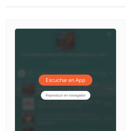
Ivoox - DLVradio