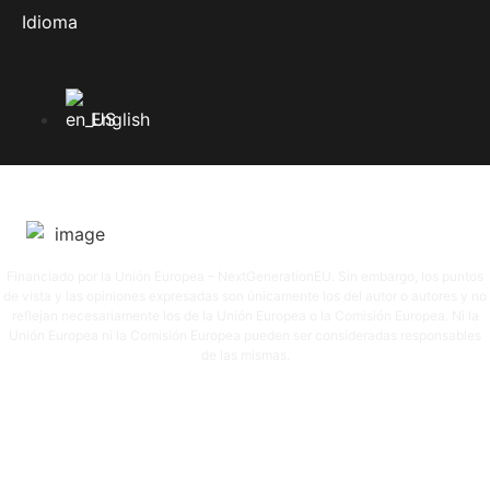
Idioma
English
Licencia SGAE SGAERRDD /4/1380/0720
Financiado por la Unión Europea – NextGenerationEU. Sin embargo, los puntos
de vista y las opiniones expresadas son únicamente los del autor o autores y no
reflejan necesariamente los de la Unión Europea o la Comisión Europea. Ni la
Unión Europea ni la Comisión Europea pueden ser consideradas responsables
de las mismas.
© 2026
DLVRADIO