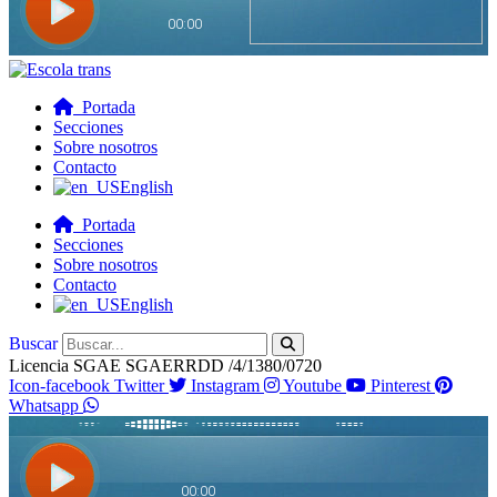
Portada
Secciones
Sobre nosotros
Contacto
English
Portada
Secciones
Sobre nosotros
Contacto
English
Buscar
Licencia SGAE SGAERRDD /4/1380/0720
Icon-facebook
Twitter
Instagram
Youtube
Pinterest
Whatsapp