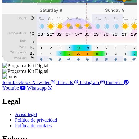
Icon-facebook
X-twitter
Threads
Instagram
Pinterest
Youtube
Whatsapp
Legal
Main
Aviso legal
Menu
Política de privacidad
Política de cookies
Enlaces