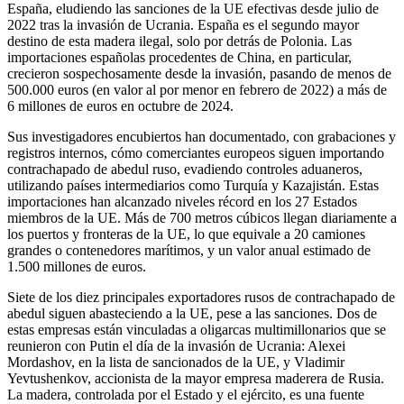
España, eludiendo las sanciones de la UE efectivas desde julio de
2022 tras la invasión de Ucrania. España es el segundo mayor
destino de esta madera ilegal, solo por detrás de Polonia. Las
importaciones españolas procedentes de China, en particular,
crecieron sospechosamente desde la invasión, pasando de menos de
500.000 euros (en valor al por menor en febrero de 2022) a más de
6 millones de euros en octubre de 2024.
Sus investigadores encubiertos han documentado, con grabaciones y
registros internos, cómo comerciantes europeos siguen importando
contrachapado de abedul ruso, evadiendo controles aduaneros,
utilizando países intermediarios como Turquía y Kazajistán. Estas
importaciones han alcanzado niveles récord en los 27 Estados
miembros de la UE. Más de 700 metros cúbicos llegan diariamente a
los puertos y fronteras de la UE, lo que equivale a 20 camiones
grandes o contenedores marítimos, y un valor anual estimado de
1.500 millones de euros.
Siete de los diez principales exportadores rusos de contrachapado de
abedul siguen abasteciendo a la UE, pese a las sanciones. Dos de
estas empresas están vinculadas a oligarcas multimillonarios que se
reunieron con Putin el día de la invasión de Ucrania: Alexei
Mordashov, en la lista de sancionados de la UE, y Vladimir
Yevtushenkov, accionista de la mayor empresa maderera de Rusia.
La madera, controlada por el Estado y el ejército, es una fuente