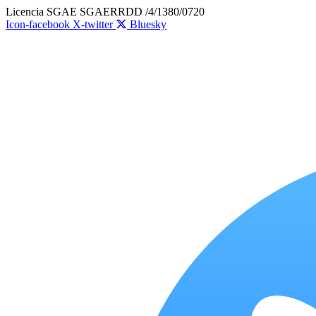
Ir
Licencia SGAE SGAERRDD /4/1380/0720
al
Icon-facebook
X-twitter
Bluesky
contenido