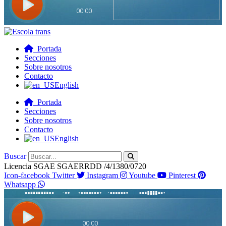
Portada
Secciones
Sobre nosotros
Contacto
English
Portada
Secciones
Sobre nosotros
Contacto
English
Buscar
Licencia SGAE SGAERRDD /4/1380/0720
Icon-facebook
Twitter
Instagram
Youtube
Pinterest
Whatsapp