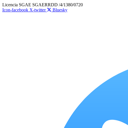
Ir
Licencia SGAE SGAERRDD /4/1380/0720
al
Icon-facebook
X-twitter
Bluesky
contenido