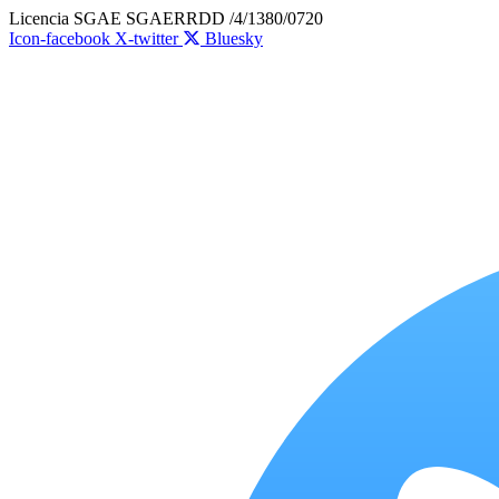
Ir
Licencia SGAE SGAERRDD /4/1380/0720
al
Icon-facebook
X-twitter
Bluesky
contenido