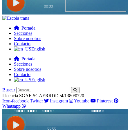
Portada
Secciones
Sobre nosotros
Contacto
English
Portada
Secciones
Sobre nosotros
Contacto
English
Buscar
Licencia SGAE SGAERRDD /4/1380/0720
Icon-facebook
Twitter
Instagram
Youtube
Pinterest
Whatsapp