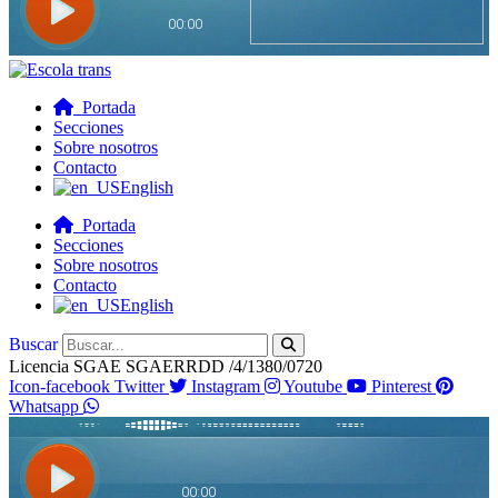
Portada
Secciones
Sobre nosotros
Contacto
English
Portada
Secciones
Sobre nosotros
Contacto
English
Buscar
Licencia SGAE SGAERRDD /4/1380/0720
Icon-facebook
Twitter
Instagram
Youtube
Pinterest
Whatsapp