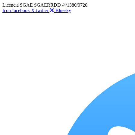
Ir
Licencia SGAE SGAERRDD /4/1380/0720
al
Icon-facebook
X-twitter
Bluesky
contenido