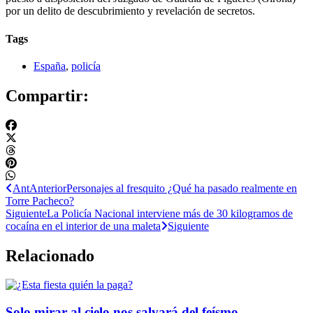
por un delito de descubrimiento y revelación de secretos.
Tags
España
,
policía
Compartir:
Ant
Anterior
Personajes al fresquito ¿Qué ha pasado realmente en
Torre Pacheco?
Siguiente
La Policía Nacional interviene más de 30 kilogramos de
cocaína en el interior de una maleta
Siguiente
Relacionado
Solo mirar al cielo nos salvará del feísmo