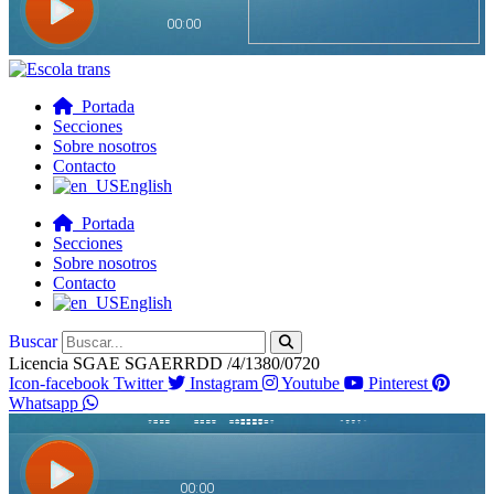
Portada
Secciones
Sobre nosotros
Contacto
English
Portada
Secciones
Sobre nosotros
Contacto
English
Buscar
Licencia SGAE SGAERRDD /4/1380/0720
Icon-facebook
Twitter
Instagram
Youtube
Pinterest
Whatsapp