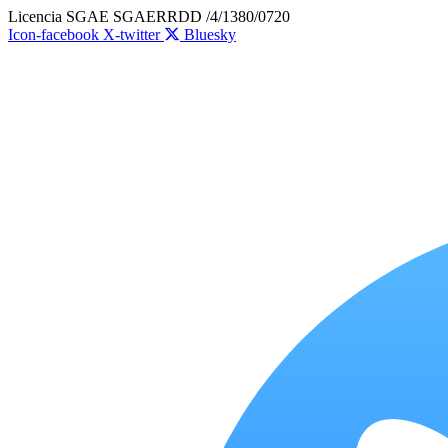
Ir
Licencia SGAE SGAERRDD /4/1380/0720
al
Icon-facebook
X-twitter
Bluesky
contenido