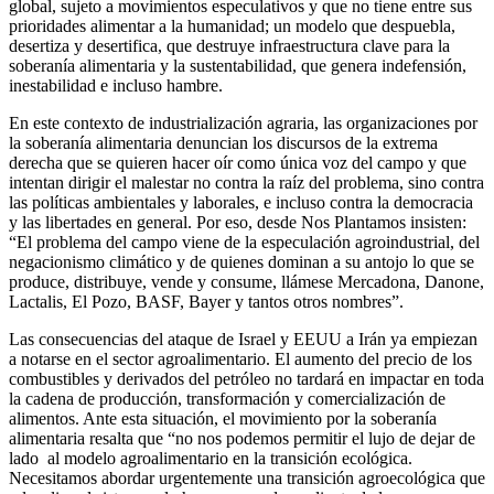
global, sujeto a movimientos especulativos y que no tiene entre sus
prioridades alimentar a la humanidad; un modelo que despuebla,
desertiza y desertifica, que destruye infraestructura clave para la
soberanía alimentaria y la sustentabilidad, que genera indefensión,
inestabilidad e incluso hambre.
En este contexto de industrialización agraria, las organizaciones por
la soberanía alimentaria denuncian los discursos de la extrema
derecha que se quieren hacer oír como única voz del campo y que
intentan dirigir el malestar no contra la raíz del problema, sino contra
las políticas ambientales y laborales, e incluso contra la democracia
y las libertades en general. Por eso, desde Nos Plantamos insisten:
“El problema del campo viene de la especulación agroindustrial, del
negacionismo climático y de quienes dominan a su antojo lo que se
produce, distribuye, vende y consume, llámese Mercadona, Danone,
Lactalis, El Pozo, BASF, Bayer y tantos otros nombres”.
Las consecuencias del ataque de Israel y EEUU a Irán ya empiezan
a notarse en el sector agroalimentario. El aumento del precio de los
combustibles y derivados del petróleo no tardará en impactar en toda
la cadena de producción, transformación y comercialización de
alimentos. Ante esta situación, el movimiento por la soberanía
alimentaria resalta que “no nos podemos permitir el lujo de dejar de
lado al modelo agroalimentario en la transición ecológica.
Necesitamos abordar urgentemente una transición agroecológica que