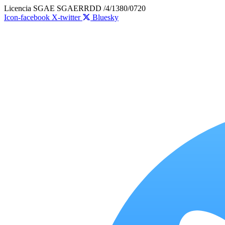
Ir
Licencia SGAE SGAERRDD /4/1380/0720
al
Icon-facebook
X-twitter
Bluesky
contenido