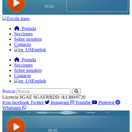
Portada
Secciones
Sobre nosotros
Contacto
English
Portada
Secciones
Sobre nosotros
Contacto
English
Buscar
Licencia SGAE SGAERRDD /4/1380/0720
Icon-facebook
Twitter
Instagram
Youtube
Pinterest
Whatsapp