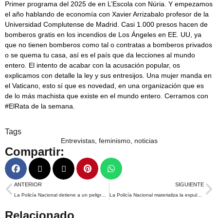
Primer programa del 2025 de en L’Escola con Núria. Y empezamos
el año hablando de economía con Xavier Arrizabalo profesor de la
Universidad Complutense de Madrid. Casi 1.000 presos hacen de
bomberos gratis en los incendios de Los Ángeles en EE. UU, ya
que no tienen bomberos como tal o contratas a bomberos privados
o se quema tu casa, así es el país que da lecciones al mundo
entero. El intento de acabar con la acusación popular, os
explicamos con detalle la ley y sus entresijos. Una mujer manda en
el Vaticano, esto sí que es novedad, en una organización que es
de lo más machista que existe en el mundo entero. Cerramos con
#ElRata de la semana.
Tags
Entrevistas
,
feminismo
,
noticias
Compartir:
ANTERIOR
SIGUIENTE
La Policía Nacional detiene a un peligroso fugitivo internacional
La Policía Nacional materializa la expulsión de 20 ciudadanos extranjeros “multirreincidentes”
Relacionado