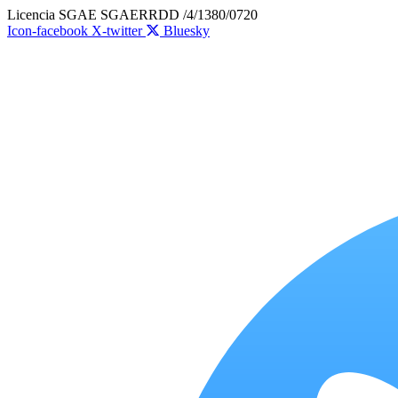
Ir
Licencia SGAE SGAERRDD /4/1380/0720
al
Icon-facebook
X-twitter
Bluesky
contenido