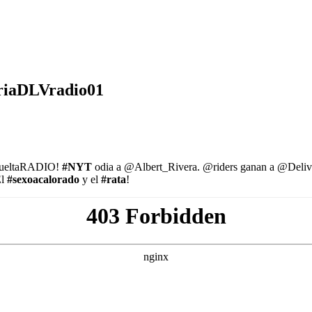
riaDLVradio01
ueltaRADIO!
#NYT
odia a @Albert_Rivera. @riders ganan a @Deli
El
#sexoacalorado
y el
#rata
!