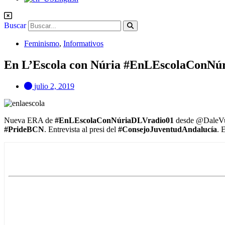
Buscar
Feminismo
,
Informativos
En L’Escola con Núria #EnLEscolaConNú
julio 2, 2019
Nueva ERA de
#EnLEscolaConNúriaDLVradio01
desde @DaleV
#PrideBCN
. Entrevista al presi del
#ConsejoJuventudAndalucía
. 