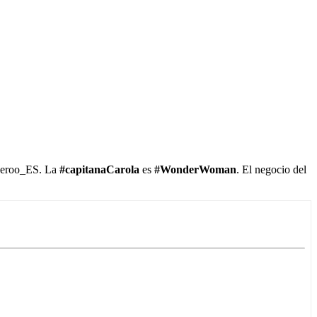
veroo_ES. La
#capitanaCarola
es
#WonderWoman
. El negocio del