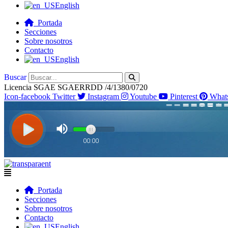
English
Portada
Secciones
Sobre nosotros
Contacto
English
Buscar
Licencia SGAE SGAERRDD /4/1380/0720
Icon-facebook
Twitter
Instagram
Youtube
Pinterest
What
Flyout
Menu
Portada
Secciones
Sobre nosotros
Contacto
English