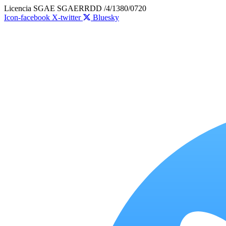
Ir
Licencia SGAE SGAERRDD /4/1380/0720
al
Icon-facebook
X-twitter
Bluesky
contenido