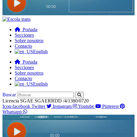
Portada
Secciones
Sobre nosotros
Contacto
English
Portada
Secciones
Sobre nosotros
Contacto
English
Buscar
Licencia SGAE SGAERRDD /4/1380/0720
Icon-facebook
Twitter
Instagram
Youtube
Pinterest
Whatsapp