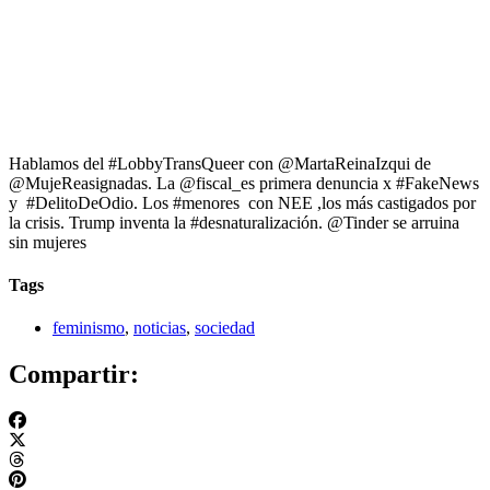
Hablamos del #LobbyTransQueer con @MartaReinaIzqui de
@MujeReasignadas. La @fiscal_es primera denuncia x #FakeNews
y #DelitoDeOdio. Los #menores con NEE ,los más castigados por
la crisis. Trump inventa la #desnaturalización. @Tinder se arruina
sin mujeres
Tags
feminismo
,
noticias
,
sociedad
Compartir: