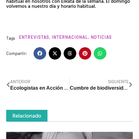
habitual en nosotros con ElRata de la semana. El domingo
volvemos a nuestro día y horario habitual.
ENTREVISTAS
,
INTERNACIONAL
,
NOTICIAS
Tags
Compartir:
ANTERIOR
SIGUIENTE
E
cologistas en Acción despliega una gran pancarta en el corazón de Córdoba en defensa del derecho al agua
C
umbre de biodiversidad: la hora de detener el camino hacia el colapso de los ecosistemas
Relacionado