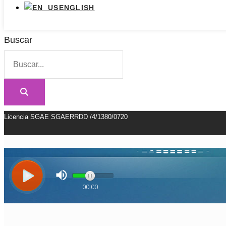
ENGLISH
Buscar
Licencia SGAE SGAERRDD /4/1380/0720