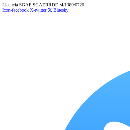
Ir
Licencia SGAE SGAERRDD /4/1380/0720
al
Icon-facebook
X-twitter
Bluesky
contenido