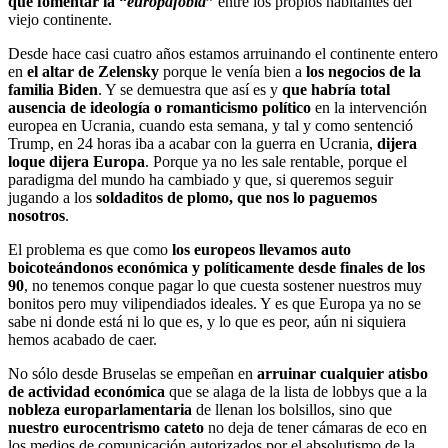
que fomentar la “
europafobia
”
entre los propios habitantes del
viejo continente.
Desde hace casi cuatro años estamos arruinando el continente entero
en
el altar de Zelensky
porque le venía bien a
los negocios de la
familia Biden
. Y se demuestra que así es y
que habría total
ausencia de ideología o romanticismo político
en la intervención
europea en Ucrania, cuando esta semana, y tal y como sentenció
Trump, en 24 horas iba a acabar con la guerra en Ucrania,
dijera
loque dijera Europa
. Porque ya no les sale rentable, porque el
paradigma del mundo ha cambiado y que, si queremos seguir
jugando a los
soldaditos de plomo, que nos lo paguemos
nosotros
.
El problema es que como
los europeos llevamos auto
boicoteándonos económica y políticamente desde finales de los
90
, no tenemos conque pagar lo que cuesta sostener nuestros muy
bonitos pero muy vilipendiados ideales. Y es que Europa ya no se
sabe ni donde está ni lo que es, y lo que es peor, aún ni siquiera
hemos acabado de caer.
No sólo desde Bruselas se empeñan en
arruinar cualquier atisbo
de actividad económica
que se alaga de la lista de lobbys que a la
nobleza europarlamentaria
de llenan los bolsillos, sino que
nuestro eurocentrismo cateto
no deja de tener cámaras de eco en
los medios de comunicación autorizados por el absolutismo de la