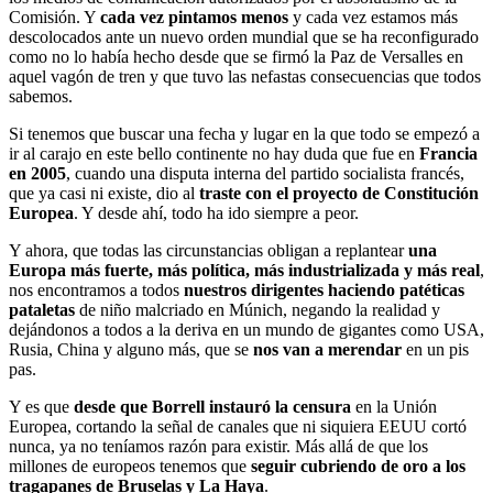
Comisión. Y
cada vez pintamos menos
y cada vez estamos más
descolocados ante un nuevo orden mundial que se ha reconfigurado
como no lo había hecho desde que se firmó la Paz de Versalles en
aquel vagón de tren y que tuvo las nefastas consecuencias que todos
sabemos.
Si tenemos que buscar una fecha y lugar en la que todo se empezó a
ir al carajo en este bello continente no hay duda que fue en
Francia
en 2005
, cuando una disputa interna del partido socialista francés,
que ya casi ni existe, dio al
traste con el proyecto de Constitución
Europea
. Y desde ahí, todo ha ido siempre a peor.
Y ahora, que todas las circunstancias obligan a replantear
una
Europa más fuerte, más política, más industrializada y más real
,
nos encontramos a todos
nuestros dirigentes haciendo patéticas
pataletas
de niño malcriado en Múnich, negando la realidad y
dejándonos a todos a la deriva en un mundo de gigantes como USA,
Rusia, China y alguno más, que se
nos van a merendar
en un pis
pas.
Y es que
desde que Borrell instauró la censura
en la Unión
Europea, cortando la señal de canales que ni siquiera EEUU cortó
nunca, ya no teníamos razón para existir. Más allá de que los
millones de europeos tenemos que
seguir cubriendo de oro a los
tragapanes de Bruselas y La Haya
.