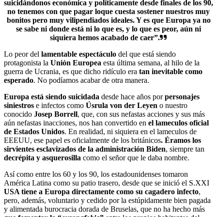
suicidándonos económica y políticamente desde finales de los 90,
no tenemos con que pagar loque cuesta sostener nuestros muy
bonitos pero muy vilipendiados ideales. Y es que Europa ya no
se sabe ni donde está ni lo que es, y lo que es peor, aún ni
siquiera hemos acabado de caer”.
Lo peor del
lamentable espectáculo
del que está siendo
protagonista la
Unión Europea
esta última semana, al hilo de la
guerra de Ucrania, es que dicho ridículo era
tan inevitable como
esperado
. No podíamos acabar de otra manera.
Europa está siendo suicidada
desde hace años por
personajes
siniestros
e infectos como
Úsrula von der Leyen
o nuestro
conocido
Josep Borrell
, que, con sus nefastas acciones y sus más
aún nefastas inacciones, nos han convertido en
el lameculos oficial
de Estados Unidos
. En realidad, ni siquiera en el lameculos de
EEEUU, ese papel es oficialmente de los británicos
. Éramos los
sirvientes esclavizados de la administración Biden
, siempre tan
decrépita y asquerosilla
como el señor que le daba nombre.
Así como entre los 60 y los 90, los estadounidenses tomaron
América Latina como su patio trasero, desde que se inició el S.XXI
USA tiene a Europa directamente como su cagadero infecto
,
pero, además, voluntario y cedido por la estúpidamente bien pagada
y alimentada burocracia dorada de Bruselas, que no ha hecho más