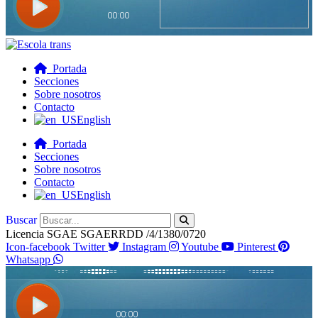
Portada
Secciones
Sobre nosotros
Contacto
English
Portada
Secciones
Sobre nosotros
Contacto
English
Buscar
Licencia SGAE SGAERRDD /4/1380/0720
Icon-facebook
Twitter
Instagram
Youtube
Pinterest
Whatsapp