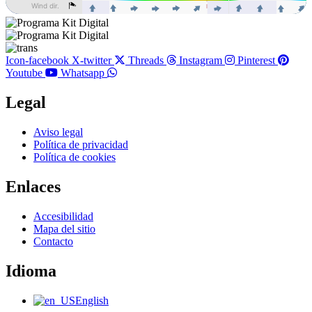
Icon-facebook
X-twitter
Threads
Instagram
Pinterest
Youtube
Whatsapp
Legal
Main
Aviso legal
Menu
Política de privacidad
Política de cookies
Enlaces
Main
Accesibilidad
Menu
Mapa del sitio
Contacto
Idioma
Main
English