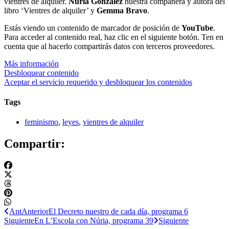
vientres de alquiler.
Núria González
nuestra compañera y autora del
libro ‘Vientres de alquiler’ y
Gemma Bravo
.
Estás viendo un contenido de marcador de posición de
YouTube
.
Para acceder al contenido real, haz clic en el siguiente botón. Ten en
cuenta que al hacerlo compartirás datos con terceros proveedores.
Más información
Desbloquear contenido
Aceptar el servicio requerido y desbloquear los contenidos
Tags
feminismo
,
leyes
,
vientres de alquiler
Compartir:
Ant
Anterior
El Decreto nuestro de cada día, programa 6
Siguiente
En L’Escola con Núria, programa 39
Siguiente