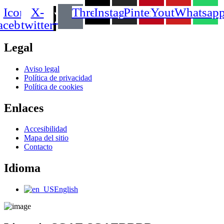
Icon-
X-
Threads
Instagram
Pinterest
Youtube
Whatsap
acebook
twitter
Legal
Main
Aviso legal
Menu
Política de privacidad
Política de cookies
Enlaces
Main
Accesibilidad
Menu
Mapa del sitio
Contacto
Idioma
Main
English
Menu