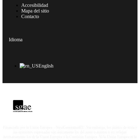
Accesibilidad
Mapa del sitio
Contacto
Idioma
English
Licencia SGAE SGAERRDD /4/1380/0720
Financiado por la Unión Europea – NextGenerationEU. Sin embargo, los puntos de vista y
las opiniones expresadas son únicamente los del autor o autores y no reflejan
necesariamente los de la Unión Europea o la Comisión Europea. Ni la Unión Europea ni la