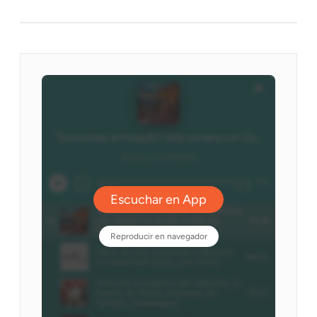
Ivoox - DLVradio