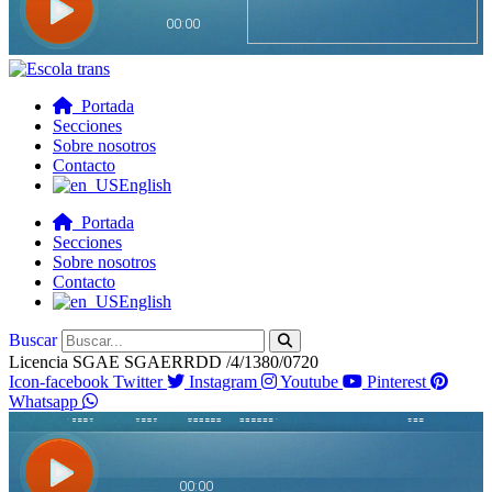
Portada
Secciones
Sobre nosotros
Contacto
English
Portada
Secciones
Sobre nosotros
Contacto
English
Buscar
Licencia SGAE SGAERRDD /4/1380/0720
Icon-facebook
Twitter
Instagram
Youtube
Pinterest
Whatsapp