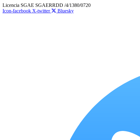
Ir
Licencia SGAE SGAERRDD /4/1380/0720
al
Icon-facebook
X-twitter
Bluesky
contenido