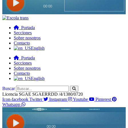
Portada
Secciones
Sobre nosotros
Contacto
English
Portada
Secciones
Sobre nosotros
Contacto
English
Buscar
Licencia SGAE SGAERRDD /4/1380/0720
Icon-facebook
Twitter
Instagram
Youtube
Pinterest
Whatsapp