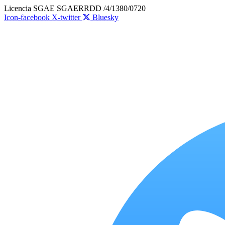
Ir
Licencia SGAE SGAERRDD /4/1380/0720
al
Icon-facebook
X-twitter
Bluesky
contenido