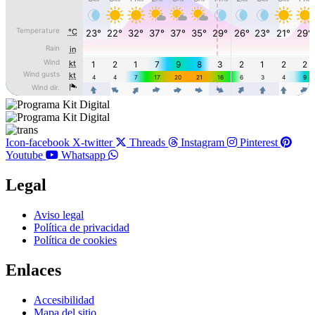
Icon-facebook
X-twitter
Threads
Instagram
Pinterest
Youtube
Whatsapp
Legal
Main
Aviso legal
Menu
Política de privacidad
Política de cookies
Enlaces
Main
Accesibilidad
Menu
Mapa del sitio