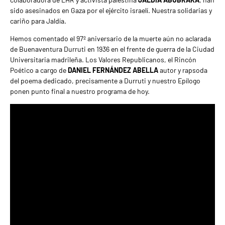
sido asesinados en Gaza por el ejército israelí. Nuestra solidarias y
cariño para Jaldía.
Hemos comentado el 97º aniversario de la muerte aún no aclarada
de Buenaventura Durruti en 1936 en el frente de guerra de la Ciudad
Universitaria madrileña. Los Valores Republicanos, el Rincón
Poético a cargo de
DANIEL FERNÁNDEZ ABELLA
autor y rapsoda
del poema dedicado, precisamente a Durruti y nuestro Epílogo
ponen punto final a nuestro programa de hoy.