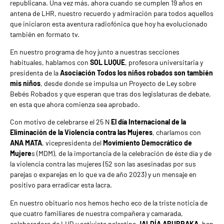
republicana. Una vez más, ahora cuando se cumplen 19 años en
antena de LHR, nuestro recuerdo y admiración para todos aquellos
que iniciaron esta aventura radiofónica que hoy ha evolucionado
también en formato tv.
En nuestro programa de hoy junto a nuestras secciones
habituales, hablamos con
SOL LUQUE
, profesora universitaria y
presidenta de la
Asociación Todos los niños robados son también
mis niños
, desde donde se impulsa un Proyecto de Ley sobre
Bebés Robados y que esperan que tras dos legislaturas de debate,
en esta que ahora comienza sea aprobado.
Con motivo de celebrarse el 25 N
El día Internacional de la
Eliminación de la Violencia contra las Mujeres
, charlamos con
ANA MATA
, vicepresidenta del
Movimiento Democrático de
Mujere
s (MDM), de la importancia de la celebración de éste día y de
la violencia contra las mujeres (52 son las asesinadas por sus
parejas o exparejas en lo que va de año 2023) y un mensaje en
positivo para erradicar esta lacra.
En nuestro obituario nos hemos hecho eco de la triste noticia de
que cuatro familiares de nuestra compañera y camarada,
colaboradora de LHR y activista palestina
JALDÍA ABUBRAKA
, han