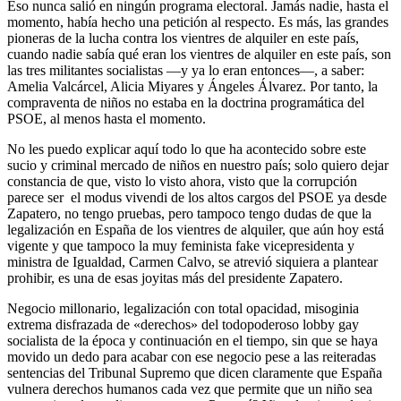
Eso nunca salió en ningún programa electoral. Jamás nadie, hasta el
momento, había hecho una petición al respecto. Es más, las grandes
pioneras de la lucha contra los vientres de alquiler en este país,
cuando nadie sabía qué eran los vientres de alquiler en este país, son
las tres militantes socialistas —y ya lo eran entonces—, a saber:
Amelia Valcárcel, Alicia Miyares y Ángeles Álvarez. Por tanto, la
compraventa de niños no estaba en la doctrina programática del
PSOE, al menos hasta el momento.
No les puedo explicar aquí todo lo que ha acontecido sobre este
sucio y criminal mercado de niños en nuestro país; solo quiero dejar
constancia de que, visto lo visto ahora, visto que la corrupción
parece ser el modus vivendi de los altos cargos del PSOE ya desde
Zapatero, no tengo pruebas, pero tampoco tengo dudas de que la
legalización en España de los vientres de alquiler, que aún hoy está
vigente y que tampoco la muy feminista fake vicepresidenta y
ministra de Igualdad, Carmen Calvo, se atrevió siquiera a plantear
prohibir, es una de esas joyitas más del presidente Zapatero.
Negocio millonario, legalización con total opacidad, misoginia
extrema disfrazada de «derechos» del todopoderoso lobby gay
socialista de la época y continuación en el tiempo, sin que se haya
movido un dedo para acabar con ese negocio pese a las reiteradas
sentencias del Tribunal Supremo que dicen claramente que España
vulnera derechos humanos cada vez que permite que un niño sea