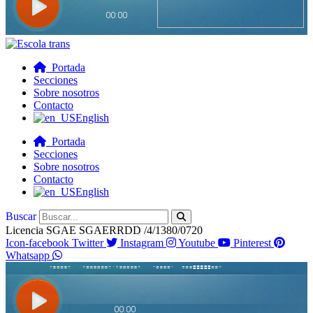
Portada
Secciones
Sobre nosotros
Contacto
English
Portada
Secciones
Sobre nosotros
Contacto
English
Buscar
Licencia SGAE SGAERRDD /4/1380/0720
Icon-facebook
Twitter
Instagram
Youtube
Pinterest
Whatsapp