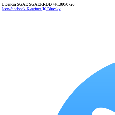
Ir
Licencia SGAE SGAERRDD /4/1380/0720
al
Icon-facebook
X-twitter
Bluesky
contenido