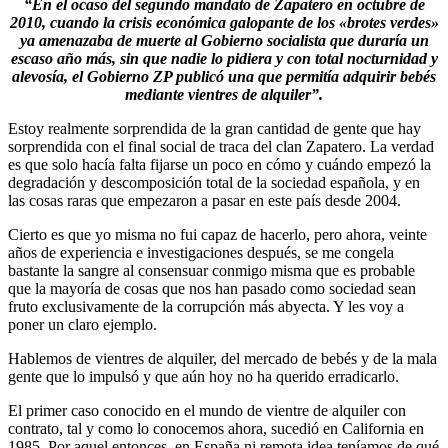
“En el ocaso del segundo mandato de Zapatero en octubre de
2010, cuando la crisis económica galopante de los «brotes verdes»
ya amenazaba de muerte al Gobierno socialista que duraría un
escaso año más, sin que nadie lo pidiera y con total nocturnidad y
alevosía, el Gobierno ZP publicó una que permitía adquirir bebés
mediante vientres de alquiler”.
Estoy realmente sorprendida de la gran cantidad de gente que hay
sorprendida con el final social de traca del clan Zapatero. La verdad
es que solo hacía falta fijarse un poco en cómo y cuándo empezó la
degradación y descomposición total de la sociedad española, y en
las cosas raras que empezaron a pasar en este país desde 2004.
Cierto es que yo misma no fui capaz de hacerlo, pero ahora, veinte
años de experiencia e investigaciones después, se me congela
bastante la sangre al consensuar conmigo misma que es probable
que la mayoría de cosas que nos han pasado como sociedad sean
fruto exclusivamente de la corrupción más abyecta. Y les voy a
poner un claro ejemplo.
Hablemos de vientres de alquiler, del mercado de bebés y de la mala
gente que lo impulsó y que aún hoy no ha querido erradicarlo.
El primer caso conocido en el mundo de vientre de alquiler con
contrato, tal y como lo conocemos ahora, sucedió en California en
1985. Por aquel entonces, en España ni remota idea teníamos de qué