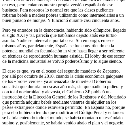
era eso, pero teníamos nuestra propia versión española de ese
business. Para nosotros lo normal era que las clases pudientes
robaran bebés a madres pobres utilizando como intermediarias a un
buen puñado de monjas. Y funcionó durante casi cincuenta años.
Pero ya entrados en la democracia, habiendo sido olímpicos, llegado
el siglo XXI y tal, parecía que habíamos dejado atrás ese turbio
asunto. Nadie se interesaba por tal cosa. Sin embargo, en esos
mismos años, paralelamente, España se fue convirtiendo en la
potencia mundial en fecundación in vitro hasta llegar a ser referente
en técnicas de reproducción humana asistida. El lobby de ese sector
de la medicina industrial se volvió poderosísimo y lo sigue siendo.
El caso es que, ya en el ocaso del segundo mandato de Zapatero,
por allá por octubre de 2010, cuando la crisis económica galopante
de los «brotes verdes» ya amenazaba de muerte al Gobierno
socialista que duraría un escaso año más, sin que nadie lo pidiera y
con total nocturnidad y alevosía, el Gobierno ZP publicó una
instrucción de la Dirección General de los Registros y del Notariado
que permitía adquirir bebés mediante vientres de alquiler en los
países extranjeros donde estuviera permitido. En España no, porque
para ello hubieran tenido que modificar el Código Penal y entonces
se habría enterado todo el mundo, se habría montado un escándalo
supino y, posiblemente, se habría venido abajo el plan y el negocio.