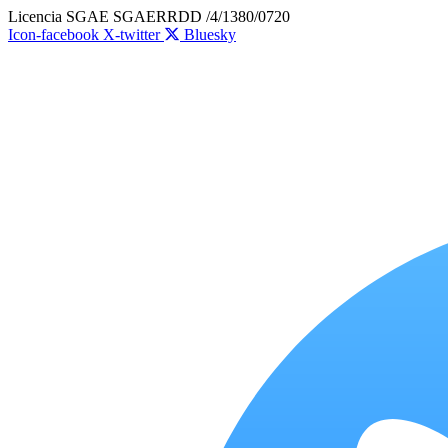
Ir
Licencia SGAE SGAERRDD /4/1380/0720
al
Icon-facebook
X-twitter
Bluesky
contenido