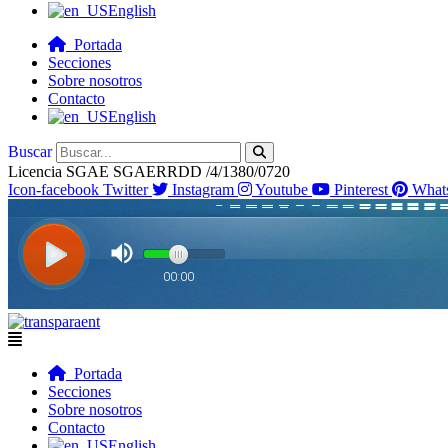
English
Portada
Secciones
Sobre nosotros
Contacto
English
Buscar
Licencia SGAE SGAERRDD /4/1380/0720
Icon-facebook
Twitter
Instagram
Youtube
Pinterest
What
Flyout
Menu
Portada
Secciones
Sobre nosotros
Contacto
English