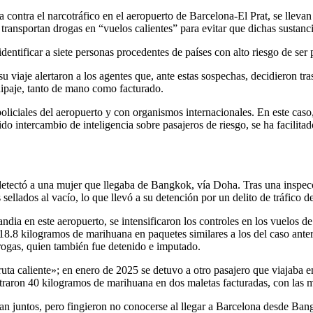
a contra el narcotráfico en el aeropuerto de Barcelona-El Prat, se llevan 
 transportan drogas en “vuelos calientes” para evitar que dichas sustanc
 identificar a siete personas procedentes de países con alto riesgo de se
u viaje alertaron a los agentes que, ante estas sospechas, decidieron tra
quipaje, tanto de mano como facturado.
 policiales del aeropuerto y con organismos internacionales. En este ca
do intercambio de inteligencia sobre pasajeros de riesgo, se ha facilita
detectó a una mujer que llegaba de Bangkok, vía Doha. Tras una inspec
ellados al vacío, lo que llevó a su detención por un delito de tráfico de
dia en este aeropuerto, se intensificaron los controles en los vuelos d
8 kilogramos de marihuana en paquetes similares a los del caso anterio
drogas, quien también fue detenido e imputado.
ruta caliente»; en enero de 2025 se detuvo a otro pasajero que viajaba en
traron 40 kilogramos de marihuana en dos maletas facturadas, con las mi
an juntos, pero fingieron no conocerse al llegar a Barcelona desde Bang