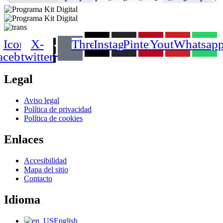
Icon-
X-
Threads
Instagram
Pinterest
Youtube
Whatsap
acebook
twitter
Legal
Main
Aviso legal
Menu
Política de privacidad
Política de cookies
Enlaces
Main
Accesibilidad
Menu
Mapa del sitio
Contacto
Idioma
Main
English