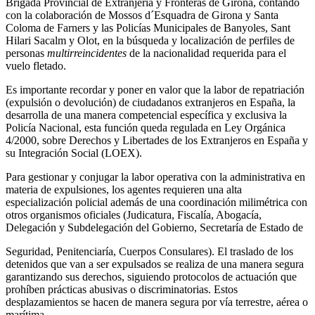
Brigada Provincial de Extranjería y Fronteras de Girona, contando
con la colaboración de Mossos d´Esquadra de Girona y Santa
Coloma de Farners y las Policías Municipales de Banyoles, Sant
Hilari Sacalm y Olot, en la búsqueda y localización de perfiles de
personas
multirreincidentes
de la nacionalidad requerida para el
vuelo fletado.
Es importante recordar y poner en valor que la labor de repatriación
(expulsión o devolución) de ciudadanos extranjeros en España, la
desarrolla de una manera competencial específica y exclusiva la
Policía Nacional, esta función queda regulada en Ley Orgánica
4/2000, sobre Derechos y Libertades de los Extranjeros en España y
su Integración Social (LOEX).
Para gestionar y conjugar la labor operativa con la administrativa en
materia de expulsiones, los agentes requieren una alta
especialización policial además de una coordinación milimétrica con
otros organismos oficiales (Judicatura, Fiscalía, Abogacía,
Delegación y Subdelegación del Gobierno, Secretaría de Estado de
Seguridad, Penitenciaría, Cuerpos Consulares). El traslado de los
detenidos que van a ser expulsados se realiza de una manera segura
garantizando sus derechos, siguiendo protocolos de actuación que
prohíben prácticas abusivas o discriminatorias. Estos
desplazamientos se hacen de manera segura por vía terrestre, aérea o
marítima.