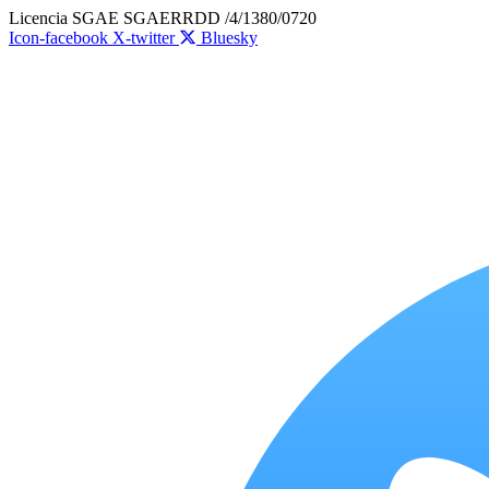
Ir
Licencia SGAE SGAERRDD /4/1380/0720
al
Icon-facebook
X-twitter
Bluesky
contenido