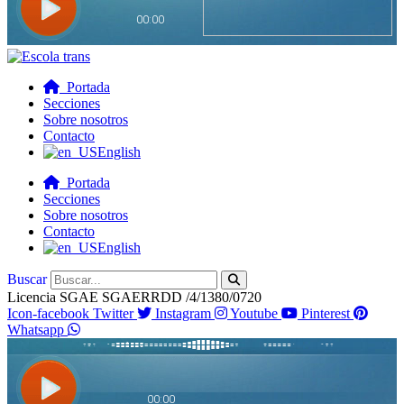
Portada
Secciones
Sobre nosotros
Contacto
English
Portada
Secciones
Sobre nosotros
Contacto
English
Buscar
Licencia SGAE SGAERRDD /4/1380/0720
Icon-facebook
Twitter
Instagram
Youtube
Pinterest
Whatsapp