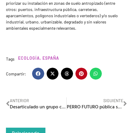
priorizar su instalación en zonas de suelo antropizado (entre
otros: puertos, infraestructura pública, carreteras,
aparcamientos, polígonos industriales o vertederos) y/o suelo
industrial, urbano, urbanizable, degradado y sin valores
ambientales especialmente relevantes.
ECOLOGÍA
,
ESPAÑA
Tags
Compartir:
ANTERIOR
SIGUIENTE
Desarticulado un grupo criminal dedicado a robar en joyerías e inmobiliarias de Cataluña por el método del butrón
PERRO FUTURO pública su segundo single «PURO CRISTAL»