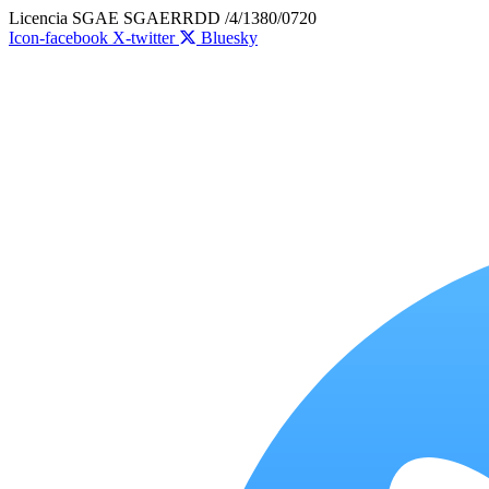
Ir
Licencia SGAE SGAERRDD /4/1380/0720
al
Icon-facebook
X-twitter
Bluesky
contenido