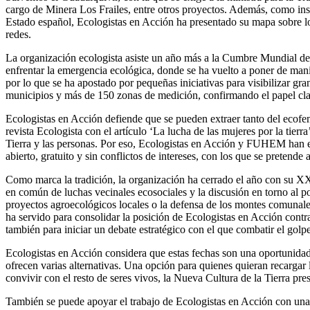
cargo de Minera Los Frailes, entre otros proyectos. Además, como inst
Estado español, Ecologistas en Acción ha presentado su mapa sobre los
redes.
La organización ecologista asiste un año más a la Cumbre Mundial de
enfrentar la emergencia ecológica, donde se ha vuelto a poner de manifi
por lo que se ha apostado por pequeñas iniciativas para visibilizar g
municipios y más de 150 zonas de medición, confirmando el papel cla
Ecologistas en Acción defiende que se pueden extraer tanto del ecofemi
revista Ecologista con el artículo ‘La lucha de las mujeres por la tier
Tierra y las personas. Por eso, Ecologistas en Acción y FUHEM han ela
abierto, gratuito y sin conflictos de intereses, con los que se pretend
Como marca la tradición, la organización ha cerrado el año con su X
en común de luchas vecinales ecosociales y la discusión en torno al p
proyectos agroecológicos locales o la defensa de los montes comunales 
ha servido para consolidar la posición de Ecologistas en Acción contra
también para iniciar un debate estratégico con el que combatir el golp
Ecologistas en Acción considera que estas fechas son una oportunidad p
ofrecen varias alternativas. Una opción para quienes quieran recargar l
convivir con el resto de seres vivos, la Nueva Cultura de la Tierra pre
También se puede apoyar el trabajo de Ecologistas en Acción con una 