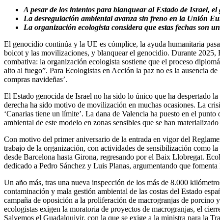
A pesar de los intentos para blanquear al Estado de Israel, el
La desregulación ambiental avanza sin freno en la Unión Eur
La organización ecologista considera que estas fechas son un
El genocidio continúa y la UE es cómplice, la ayuda humanitaria pasa c
boicot y las movilizaciones, y blanquear el genocidio. Durante 2025
combativa: la organización ecologista sostiene que el proceso diplomát
alto al fuego”. Para Ecologistas en Acción la paz no es la ausencia d
compras navideñas’.
El Estado genocida de Israel no ha sido lo único que ha despertado l
derecha ha sido motivo de movilización en muchas ocasiones. La cris
‘Canarias tiene un límite’. La dana de Valencia ha puesto en el punt
ambiental de este modelo en zonas sensibles que se han materializado 
Con motivo del primer aniversario de la entrada en vigor del Reglame
trabajo de la organización, con actividades de sensibilización como 
desde Barcelona hasta Girona, regresando por el Baix Llobregat. Ecolo
dedicado a Pedro Sánchez y Luis Planas, argumentando que fomenta la 
Un año más, tras una nueva inspección de los más de 8.000 kilómetros
contaminación y mala gestión ambiental de las costas del Estado espa
campaña de oposición a la proliferación de macrogranjas de porcino y 
ecologistas exigen la moratoria de proyectos de macrogranjas, el cierr
Salvemos el Guadalquivir, con la que se exige a la ministra para la T