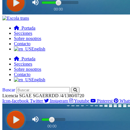
Portada
Secciones
Sobre nosotros
Contacto
English
Portada
Secciones
Sobre nosotros
Contacto
English
Buscar
Licencia SGAE SGAERRDD /4/1380/0720
Icon-facebook
Twitter
Instagram
Youtube
Pinterest
What