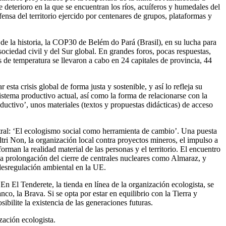
deterioro en la que se encuentran los ríos, acuíferos y humedales del
nsa del territorio ejercido por centenares de grupos, plataformas y
 la historia, la COP30 de Belém do Pará (Brasil), en su lucha para
sociedad civil y del Sur global. En grandes foros, pocas respuestas,
 de temperatura se llevaron a cabo en 24 capitales de provincia, 44
ta crisis global de forma justa y sostenible, y así lo refleja su
 sistema productivo actual, así como la forma de relacionarse con la
uctivo’, unos materiales (textos y propuestas didácticas) de acceso
ral: ‘El ecologismo social como herramienta de cambio’. Una puesta
tri Non, la organización local contra proyectos mineros, el impulso a
man la realidad material de las personas y el territorio. El encuentro
 la prolongación del cierre de centrales nucleares como Almaraz, y
 desregulación ambiental en la UE.
n El Tenderete, la tienda en línea de la organización ecologista, se
co, la Brava. Si se opta por estar en equilibrio con la Tierra y
ibilite la existencia de las generaciones futuras.
zación ecologista.