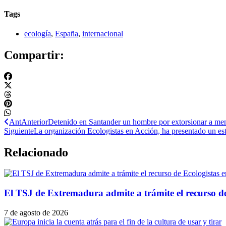
Tags
ecología
,
España
,
internacional
Compartir:
Ant
Anterior
Detenido en Santander un hombre por extorsionar a menor
Siguiente
La organización Ecologistas en Acción, ha presentado un estu
Relacionado
El TSJ de Extremadura admite a trámite el recurso d
7 de agosto de 2026