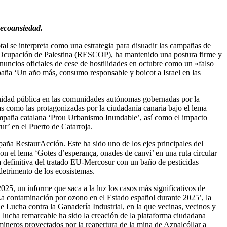
 ecoansiedad.
tal se interpreta como una estrategia para disuadir las campañas de
la Ocupación de Palestina (RESCOP), ha mantenido una postura firme y
anuncios oficiales de cese de hostilidades en octubre como un «falso
mpaña ‘Un año más, consumo responsable y boicot a Israel en las
sanidad pública en las comunidades autónomas gobernadas por la
 como las protagonizadas por la ciudadanía canaria bajo el lema
 campaña catalana ‘Prou Urbanismo Inundable’, así como el impacto
ur’ en el Puerto de Catarroja.
aña RestaurAcción. Este ha sido uno de los ejes principales del
n el lema ‘Gotes d’esperança, onades de canvi’ en una ruta circular
a definitiva del tratado EU-Mercosur con un baño de pesticidas
detrimento de los ecosistemas.
25, un informe que saca a la luz los casos más significativos de
‘La contaminación por ozono en el Estado español durante 2025’, la
e Lucha contra la Ganadería Industrial, en la que vecinas, vecinos y
a lucha remarcable ha sido la creación de la plataforma ciudadana
mineros proyectados por la reapertura de la mina de Aznalcóllar a