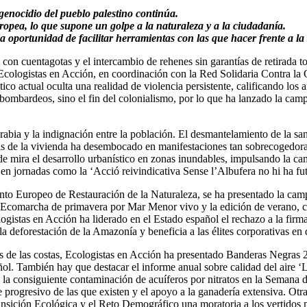
 genocidio del pueblo palestino continúa.
opea, lo que supone un golpe a la naturaleza y a la ciudadanía.
a oportunidad de facilitar herramientas con las que hacer frente a la
on cuentagotas y el intercambio de rehenes sin garantías de retirada to
, Ecologistas en Acción, en coordinación con la Red Solidaria Contra 
ico actual oculta una realidad de violencia persistente, calificando los 
e bombardeos, sino el fin del colonialismo, por lo que ha lanzado la ca
a rabia y la indignación entre la población. El desmantelamiento de la 
is de la vivienda ha desembocado en manifestaciones tan sobrecogedoras
o de mira el desarrollo urbanístico en zonas inundables, impulsando la
en jornadas como la ‘Acció reivindicativa Sense l’Albufera no hi ha fut
nto Europeo de Restauración de la Naturaleza, se ha presentado la camp
la Ecomarcha de primavera por Mar Menor vivo y la edición de verano, co
gistas en Acción ha liderado en el Estado español el rechazo a la firm
deforestación de la Amazonía y beneficia a las élites corporativas en 
 de las costas, Ecologistas en Acción ha presentado Banderas Negras 20
ñol. También hay que destacar el informe anual sobre calidad del aire 
la consiguiente contaminación de acuíferos por nitratos en la Semana d
e progresivo de las que existen y el apoyo a la ganadería extensiva. Otr
ransición Ecológica y el Reto Demográfico una moratoria a los vertidos 