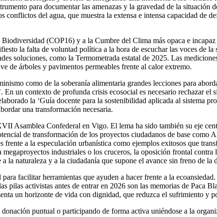
rumento para documentar las amenazas y la gravedad de la situación de 
 conflictos del agua, que muestra la extensa e intensa capacidad de defe
 Biodiversidad (COP16) y a la Cumbre del Clima más opaca e incapaz de
esto la falta de voluntad política a la hora de escuchar las voces de la 
randes soluciones, como la Termometrada estatal de 2025. Las mediciones
ve de árboles y pavimentos permeables frente al calor extremo.
nismo como de la soberanía alimentaria grandes lecciones para abordar es
ra’. En un contexto de profunda crisis ecosocial es necesario rechazar el
borado la ‘Guía docente para la sostenibilidad aplicada al sistema prod
e abordar una transformación necesaria.
XVII Asamblea Confederal en Vigo. El lema ha sido también su eje cent
otencial de transformación de los proyectos ciudadanos de base como Al
frente a la especulación urbanística como ejemplos exitosos que transfor
 megaproyectos industriales o los cruceros, la oposición frontal contra
e a la naturaleza y a la ciudadanía que supone el avance sin freno de la
ara facilitar herramientas que ayuden a hacer frente a la ecoansiedad. E
as pilas activistas antes de entrar en 2026 son las memorias de Paca Blan
senta un horizonte de vida con dignidad, que reduzca el sufrimiento y pos
donación puntual o participando de forma activa uniéndose a la organi