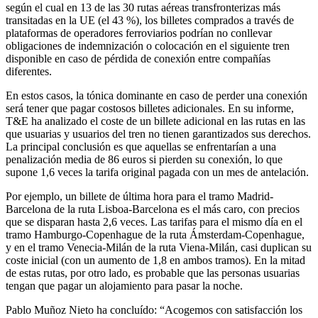
según el cual en 13 de las 30 rutas aéreas transfronterizas más
transitadas en la UE (el 43 %), los billetes comprados a través de
plataformas de operadores ferroviarios podrían no conllevar
obligaciones de indemnización o colocación en el siguiente tren
disponible en caso de pérdida de conexión entre compañías
diferentes.
En estos casos, la tónica dominante en caso de perder una conexión
será tener que pagar costosos billetes adicionales. En su informe,
T&E ha analizado el coste de un billete adicional en las rutas en las
que usuarias y usuarios del tren no tienen garantizados sus derechos.
La principal conclusión es que aquellas se enfrentarían a una
penalización media de 86 euros si pierden su conexión, lo que
supone 1,6 veces la tarifa original pagada con un mes de antelación.
Por ejemplo, un billete de última hora para el tramo Madrid-
Barcelona de la ruta Lisboa-Barcelona es el más caro, con precios
que se disparan hasta 2,6 veces. Las tarifas para el mismo día en el
tramo Hamburgo-Copenhague de la ruta Ámsterdam-Copenhague,
y en el tramo Venecia-Milán de la ruta Viena-Milán, casi duplican su
coste inicial (con un aumento de 1,8 en ambos tramos). En la mitad
de estas rutas, por otro lado, es probable que las personas usuarias
tengan que pagar un alojamiento para pasar la noche.
Pablo Muñoz Nieto ha concluído: “Acogemos con satisfacción los