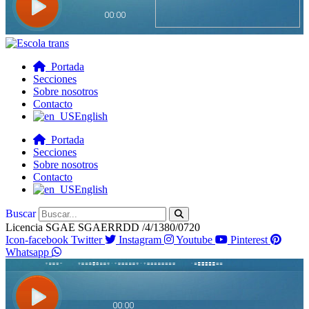
Portada
Secciones
Sobre nosotros
Contacto
English
Portada
Secciones
Sobre nosotros
Contacto
English
Buscar
Licencia SGAE SGAERRDD /4/1380/0720
Icon-facebook
Twitter
Instagram
Youtube
Pinterest
Whatsapp