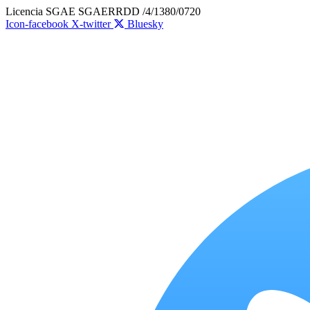
Ir
Licencia SGAE SGAERRDD /4/1380/0720
al
Icon-facebook
X-twitter
Bluesky
contenido