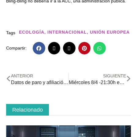
Bling-Bling no debería ir a la ACC, una administración pública.
ECOLOGÍA
,
INTERNACIONAL
,
UNIÓN EUROPEA
Tags
Compartir:
ANTERIOR
SIGUIENTE
Datos de paro y afiliación a la Seguridad Social marzo de 2026
Miércoles 8/4 -21:30h en directo «Misión espacial #Artemise2: es el #espacio nuestro próximo hogar?”
Relacionado