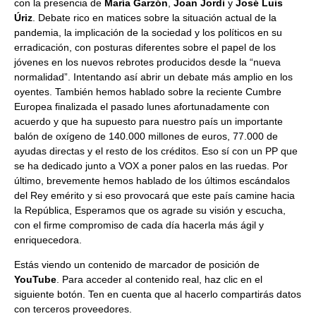
con la presencia de
María Garzón
,
Joan Jordi
y
José Luis
Úriz
. Debate rico en matices sobre la situación actual de la
pandemia, la implicación de la sociedad y los políticos en su
erradicación, con posturas diferentes sobre el papel de los
jóvenes en los nuevos rebrotes producidos desde la “nueva
normalidad”. Intentando así abrir un debate más amplio en los
oyentes. También hemos hablado sobre la reciente Cumbre
Europea finalizada el pasado lunes afortunadamente con
acuerdo y que ha supuesto para nuestro país un importante
balón de oxígeno de 140.000 millones de euros, 77.000 de
ayudas directas y el resto de los créditos. Eso sí con un PP que
se ha dedicado junto a VOX a poner palos en las ruedas. Por
último, brevemente hemos hablado de los últimos escándalos
del Rey emérito y si eso provocará que este país camine hacia
la República, Esperamos que os agrade su visión y escucha,
con el firme compromiso de cada día hacerla más ágil y
enriquecedora.
Estás viendo un contenido de marcador de posición de
YouTube
. Para acceder al contenido real, haz clic en el
siguiente botón. Ten en cuenta que al hacerlo compartirás datos
con terceros proveedores.