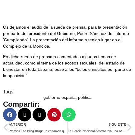
Os dejamos el audio de la rueda de prensa, para la presentación
por parte del presidente del Gobierno, Pedro Sánchez del informe
‘Cumpliendo’. La presentación del informe a tenido lugar en el
Complejo de la Moncloa.
En dicha rueda de prensa a comentados algunos temas de
actualidad, como el tema de los acosos sexuales, del estado de
bienestar en toda España, pese a los “bulos e insultos por parte de
la oposición”.
Tags
gobierno españa
,
política
Compartir:
ANTERIOR
SIGUIENTE
Premios Eco Bling-Bling: un certamen que señala el “ecopostureo” de las empresas que hacen caja con el brillo de su lavado verde
La Policía Nacional desmantela una organización criminal dedicada al tráfico de drogas orientada a su almacenamiento y distribución