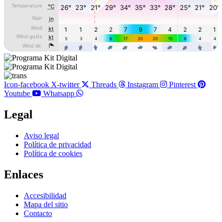
Icon-facebook
X-twitter
Threads
Instagram
Pinterest
Youtube
Whatsapp
Legal
Main
Aviso legal
Menu
Política de privacidad
Política de cookies
Enlaces
Main
Accesibilidad
Menu
Mapa del sitio
Contacto