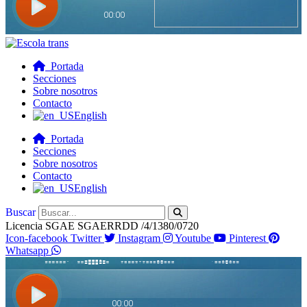
Portada
Secciones
Sobre nosotros
Contacto
English
Portada
Secciones
Sobre nosotros
Contacto
English
Buscar
Licencia SGAE SGAERRDD /4/1380/0720
Icon-facebook
Twitter
Instagram
Youtube
Pinterest
Whatsapp