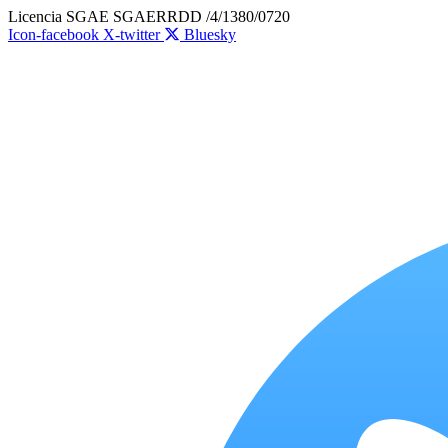
Ir
Licencia SGAE SGAERRDD /4/1380/0720
al
Icon-facebook
X-twitter
Bluesky
contenido