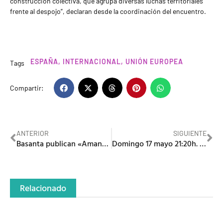
construcción colectiva, que agrupa diversas luchas territoriales
frente al despojo”, declaran desde la coordinación del encuentro.
ESPAÑA
,
INTERNACIONAL
,
UNIÓN EUROPEA
Tags
Compartir:
ANTERIOR
SIGUIENTE
Basanta publican «Amanece», su nuevo single
Domingo 17 mayo 21:20h. #ElDecreto especial #EleccionesAndalucía
Relacionado