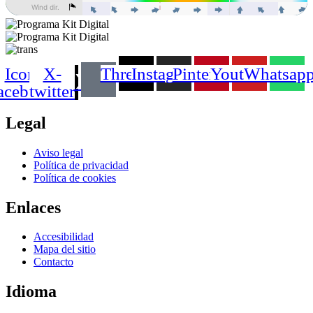
Icon-
X-
Threads
Instagram
Pinterest
Youtube
Whatsap
acebook
twitter
Legal
Main
Aviso legal
Menu
Política de privacidad
Política de cookies
Enlaces
Main
Accesibilidad
Menu
Mapa del sitio
Contacto
Idioma