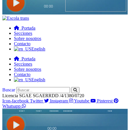
Portada
Secciones
Sobre nosotros
Contacto
English
Portada
Secciones
Sobre nosotros
Contacto
English
Buscar
Licencia SGAE SGAERRDD /4/1380/0720
Icon-facebook
Twitter
Instagram
Youtube
Pinterest
Whatsapp