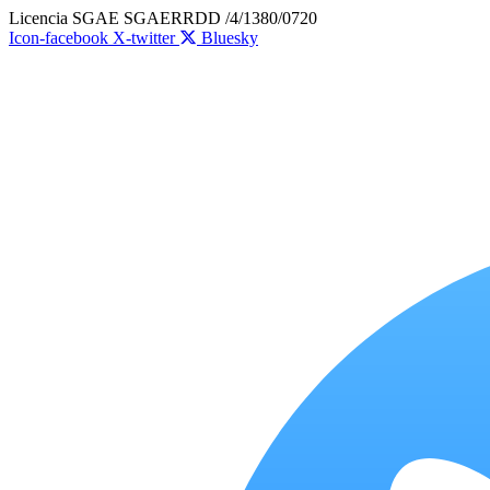
Ir
Licencia SGAE SGAERRDD /4/1380/0720
al
Icon-facebook
X-twitter
Bluesky
contenido