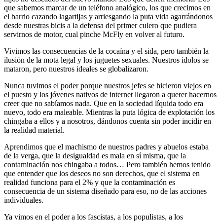
que sabemos marcar de un teléfono analógico, los que crecimos en
el barrio cazando lagartijas y arriesgando la puta vida agarrándonos
desde nuestras bicis a la defensa del primer culero que pudiera
servirnos de motor, cual pinche McFly en volver al futuro.
Vivimos las consecuencias de la cocaína y el sida, pero también la
ilusión de la mota legal y los juguetes sexuales. Nuestros ídolos se
mataron, pero nuestros ideales se globalizaron.
Nunca tuvimos el poder porque nuestros jefes se hicieron viejos en
el puesto y los jóvenes nativos de internet llegaron a querer hacernos
creer que no sabíamos nada. Que en la sociedad líquida todo era
nuevo, todo era maleable. Mientras la puta lógica de explotación los
chingaba a ellos y a nosotros, dándonos cuenta sin poder incidir en
la realidad material.
Aprendimos que el machismo de nuestros padres y abuelos estaba
de la verga, que la desigualdad es mala en sí misma, que la
contaminación nos chingaba a todos… Pero también hemos tenido
que entender que los deseos no son derechos, que el sistema en
realidad funciona para el 2% y que la contaminación es
consecuencia de un sistema diseñado para eso, no de las acciones
individuales.
Ya vimos en el poder a los fascistas, a los populistas, a los