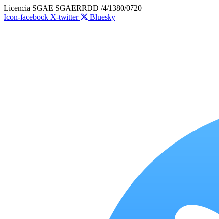
Ir
Licencia SGAE SGAERRDD /4/1380/0720
al
Icon-facebook
X-twitter
Bluesky
contenido