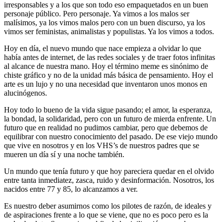
irresponsables y a los que son todo eso empaquetados en un buen
personaje público. Pero personaje. Ya vimos a los malos ser
malísimos, ya los vimos malos pero con un buen discurso, ya los
vimos ser feministas, animalistas y populistas. Ya los vimos a todos.
Hoy en día, el nuevo mundo que nace empieza a olvidar lo que
había antes de internet, de las redes sociales y de traer fotos infinitas
al alcance de nuestra mano. Hoy el término meme es sinónimo de
chiste gráfico y no de la unidad más básica de pensamiento. Hoy el
arte es un lujo y no una necesidad que inventaron unos monos en
alucinógenos.
Hoy todo lo bueno de la vida sigue pasando; el amor, la esperanza,
la bondad, la solidaridad, pero con un futuro de mierda enfrente. Un
futuro que en realidad no pudimos cambiar, pero que debemos de
equilibrar con nuestro conocimiento del pasado. De ese viejo mundo
que vive en nosotros y en los VHS’s de nuestros padres que se
mueren un día sí y una noche también.
Un mundo que tenía futuro y que hoy pareciera quedar en el olvido
entre tanta inmediatez, zasca, ruido y desinformación. Nosotros, los
nacidos entre 77 y 85, lo alcanzamos a ver.
Es nuestro deber asumirnos como los pilotes de razón, de ideales y
de aspiraciones frente a lo que se viene, que no es poco pero es la