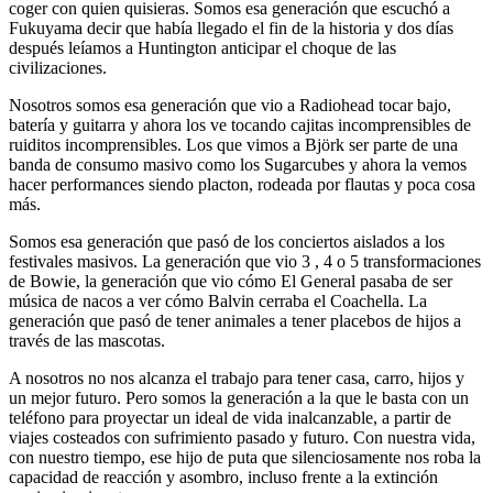
coger con quien quisieras. Somos esa generación que escuchó a
Fukuyama decir que había llegado el fin de la historia y dos días
después leíamos a Huntington anticipar el choque de las
civilizaciones.
Nosotros somos esa generación que vio a Radiohead tocar bajo,
batería y guitarra y ahora los ve tocando cajitas incomprensibles de
ruiditos incomprensibles. Los que vimos a Björk ser parte de una
banda de consumo masivo como los Sugarcubes y ahora la vemos
hacer performances siendo placton, rodeada por flautas y poca cosa
más.
Somos esa generación que pasó de los conciertos aislados a los
festivales masivos. La generación que vio 3 , 4 o 5 transformaciones
de Bowie, la generación que vio cómo El General pasaba de ser
música de nacos a ver cómo Balvin cerraba el Coachella. La
generación que pasó de tener animales a tener placebos de hijos a
través de las mascotas.
A nosotros no nos alcanza el trabajo para tener casa, carro, hijos y
un mejor futuro. Pero somos la generación a la que le basta con un
teléfono para proyectar un ideal de vida inalcanzable, a partir de
viajes costeados con sufrimiento pasado y futuro. Con nuestra vida,
con nuestro tiempo, ese hijo de puta que silenciosamente nos roba la
capacidad de reacción y asombro, incluso frente a la extinción