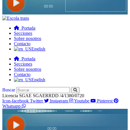
Portada
Secciones
Sobre nosotros
Contacto
English
Portada
Secciones
Sobre nosotros
Contacto
English
Buscar
Licencia SGAE SGAERRDD /4/1380/0720
Icon-facebook
Twitter
Instagram
Youtube
Pinterest
Whatsapp