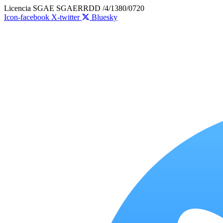
Ir
Licencia SGAE SGAERRDD /4/1380/0720
al
Icon-facebook
X-twitter
Bluesky
contenido