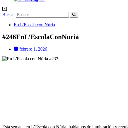
Buscar
En L'Escola con Núria
#246EnL’EscolaConNuriá
febrero 1, 2026
Esta semana en L’Escola con Núria, hablamos de inmigración y regula