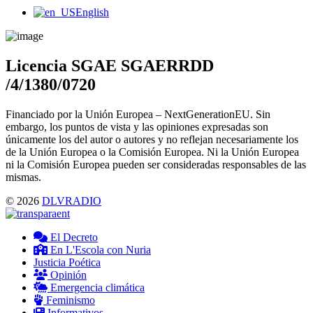
Main
English
Menu
Licencia SGAE SGAERRDD
/4/1380/0720
Financiado por la Unión Europea – NextGenerationEU. Sin
embargo, los puntos de vista y las opiniones expresadas son
únicamente los del autor o autores y no reflejan necesariamente los
de la Unión Europea o la Comisión Europea. Ni la Unión Europea
ni la Comisión Europea pueden ser consideradas responsables de las
mismas.
© 2026
DLVRADIO
El Decreto
En L'Escola con Nuria
Justicia Poética
Opinión
Emergencia climática
Feminismo
Informativos