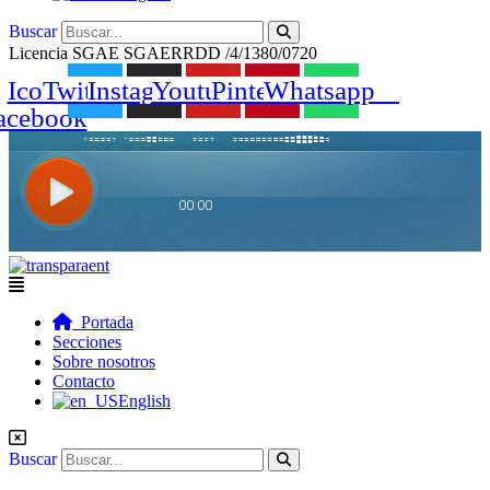
Buscar
Licencia SGAE SGAERRDD /4/1380/0720
Icon-
Twitter
Instagram
Youtube
Pinterest
Whatsapp
acebook
Flyout
Menu
Portada
Secciones
Sobre nosotros
Contacto
English
Buscar