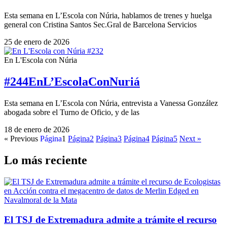
Esta semana en L’Escola con Núria, hablamos de trenes y huelga
general con Cristina Santos Sec.Gral de Barcelona Servicios
25 de enero de 2026
En L'Escola con Núria
#244EnL’EscolaConNuriá
Esta semana en L’Escola con Núria, entrevista a Vanessa González
abogada sobre el Turno de Oficio, y de las
18 de enero de 2026
« Previous
Página
1
Página
2
Página
3
Página
4
Página
5
Next »
Lo más reciente
El TSJ de Extremadura admite a trámite el recurso