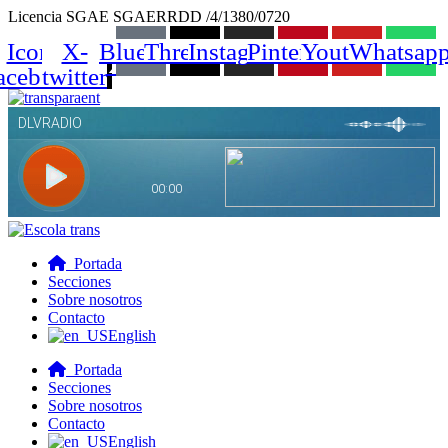
Ir
Licencia SGAE SGAERRDD /4/1380/0720
al
Icon-
X-
Bluesky
Threads
Instagram
Pinterest
Youtube
Whatsap
contenido
acebook
twitter
Portada
Secciones
Sobre nosotros
Contacto
English
Portada
Secciones
Sobre nosotros
Contacto
English