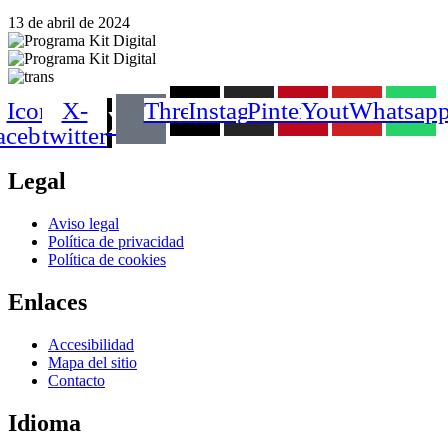
13 de abril de 2024
Icon-
X-
Threads
Instagram
Pinterest
Youtube
Whatsap
acebook
twitter
Legal
Main
Aviso legal
Menu
Política de privacidad
Política de cookies
Enlaces
Main
Accesibilidad
Menu
Mapa del sitio
Contacto
Idioma