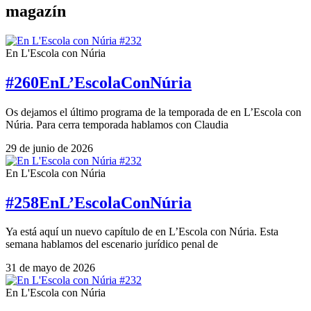
magazín
En L'Escola con Núria
#260EnL’EscolaConNúria
Os dejamos el último programa de la temporada de en L’Escola con
Núria. Para cerra temporada hablamos con Claudia
29 de junio de 2026
En L'Escola con Núria
#258EnL’EscolaConNúria
Ya está aquí un nuevo capítulo de en L’Escola con Núria. Esta
semana hablamos del escenario jurídico penal de
31 de mayo de 2026
En L'Escola con Núria