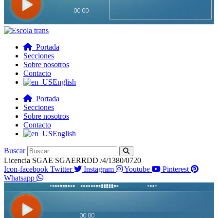
Portada
Secciones
Sobre nosotros
Contacto
English
Portada
Secciones
Sobre nosotros
Contacto
English
Buscar
Licencia SGAE SGAERRDD /4/1380/0720
Icon-facebook
Twitter
Instagram
Youtube
Pinterest
Whatsapp