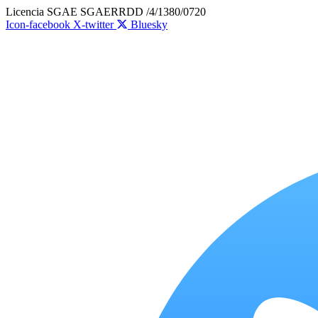
Ir
Licencia SGAE SGAERRDD /4/1380/0720
al
Icon-facebook
X-twitter
Bluesky
contenido