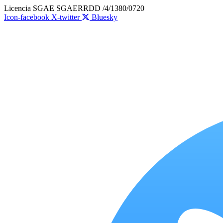
Ir
Licencia SGAE SGAERRDD /4/1380/0720
al
Icon-facebook
X-twitter
Bluesky
contenido