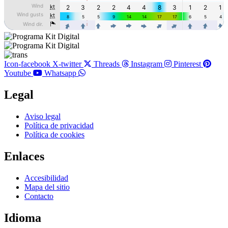
Icon-facebook
X-twitter
Threads
Instagram
Pinterest
Youtube
Whatsapp
Legal
Main
Aviso legal
Menu
Política de privacidad
Política de cookies
Enlaces
Main
Accesibilidad
Menu
Mapa del sitio
Contacto
Idioma