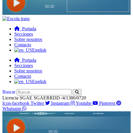
Portada
Secciones
Sobre nosotros
Contacto
English
Portada
Secciones
Sobre nosotros
Contacto
English
Buscar
Licencia SGAE SGAERRDD /4/1380/0720
Icon-facebook
Twitter
Instagram
Youtube
Pinterest
Whatsapp