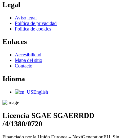
Legal
Main
Aviso legal
Menu
Política de privacidad
Política de cookies
Enlaces
Main
Accesibilidad
Menu
Mapa del sitio
Contacto
Idioma
Main
English
Menu
Licencia SGAE SGAERRDD
/4/1380/0720
Financiado por la Unión Europea – NextGenerationEU. Sin