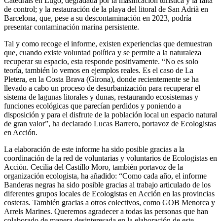
Catedrais en Lugo, degradada por la masificación turística y la falta
de control; y la restauración de la playa del litoral de San Adrià en
Barcelona, que, pese a su descontaminación en 2023, podría
presentar contaminación marina persistente.
Tal y como recoge el informe, existen experiencias que demuestran
que, cuando existe voluntad política y se permite a la naturaleza
recuperar su espacio, esta responde positivamente. “No es solo
teoría, también lo vemos en ejemplos reales. Es el caso de La
Pletera, en la Costa Brava (Girona), donde recientemente se ha
llevado a cabo un proceso de desurbanización para recuperar el
sistema de lagunas litorales y dunas, restaurando ecosistemas y
funciones ecológicas que parecían perdidos y poniendo a
disposición y para el disfrute de la población local un espacio natural
de gran valor”, ha declarado Lucas Barrero, portavoz de Ecologistas
en Acción.
La elaboración de este informe ha sido posible gracias a la
coordinación de la red de voluntarias y voluntarios de Ecologistas en
Acción. Cecilia del Castillo Moro, también portavoz de la
organización ecologista, ha añadido: “Como cada año, el informe
Banderas negras ha sido posible gracias al trabajo articulado de los
diferentes grupos locales de Ecologistas en Acción en las provincias
costeras. También gracias a otros colectivos, como GOB Menorca y
Arrels Marines. Queremos agradecer a todas las personas que han
colaborado de manera desinteresada en la elaboración de este