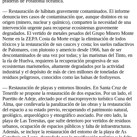
praderas de Posidonia oceanica.
— Restauración de hábitats gravemente contaminados. El informe
denuncia tres casos de contaminación que, aunque distintos en su
origen (minero, nuclear y químico), comparten la necesidad de una
intervención urgente para recuperar ecosistemas gravemente
degradados. El vertido de metales pesados del Grupo Minero Monte
Neme en la ZEPA Costa da Morte exige la eliminación de lodos
tóxicos y la restauración de sus cauces y costa; los suelos radiactivos
de Palomares, con plutonio y americio desde 1966, han de ser
descontaminados de una vez por todas; y las marismas del Tinto, en
la ría de Huelva, requieren la recuperación progresiva de sus
ecosistemas marismeños, altamente degradados por la actividad
industrial y el depósito de más de cien millones de toneladas de
residuos peligrosos, conocidos como las balsas de fosfoyesos.
— Restauración de playas y entornos litorales. En Santa Cruz de
Tenerife se propone la restauración de dos espacios. Por un lado, el
Puertito de Adeje, afectado por el macroproyecto turístico Cuna del
Alma, que conllevaría la paralización de las obras y la restauración
del espacio a su estado previo, recuperando el patrimonio natural,
geológico, arqueológico y etnográfico asociado. Por otro lado, la
playa de Las Teresitas, que sufre deterioro por vertidos de residuos
urbanos, ocupación de espacios públicos y falta de infraestructuras.
Además, se incluye la restauración del entorno de la playa de As