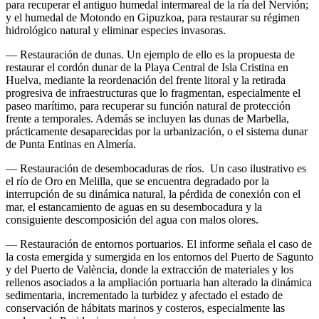
para recuperar el antiguo humedal intermareal de la ría del Nervión;
y el humedal de Motondo en Gipuzkoa, para restaurar su régimen
hidrológico natural y eliminar especies invasoras.
— Restauración de dunas. Un ejemplo de ello es la propuesta de
restaurar el cordón dunar de la Playa Central de Isla Cristina en
Huelva, mediante la reordenación del frente litoral y la retirada
progresiva de infraestructuras que lo fragmentan, especialmente el
paseo marítimo, para recuperar su función natural de protección
frente a temporales. Además se incluyen las dunas de Marbella,
prácticamente desaparecidas por la urbanización, o el sistema dunar
de Punta Entinas en Almería.
— Restauración de desembocaduras de ríos. Un caso ilustrativo es
el río de Oro en Melilla, que se encuentra degradado por la
interrupción de su dinámica natural, la pérdida de conexión con el
mar, el estancamiento de aguas en su desembocadura y la
consiguiente descomposición del agua con malos olores.
— Restauración de entornos portuarios. El informe señala el caso de
la costa emergida y sumergida en los entornos del Puerto de Sagunto
y del Puerto de València, donde la extracción de materiales y los
rellenos asociados a la ampliación portuaria han alterado la dinámica
sedimentaria, incrementado la turbidez y afectado el estado de
conservación de hábitats marinos y costeros, especialmente las