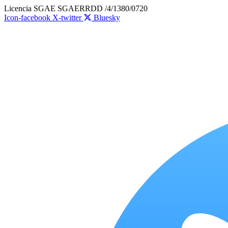
Ir
Licencia SGAE SGAERRDD /4/1380/0720
al
Icon-facebook
X-twitter
Bluesky
contenido