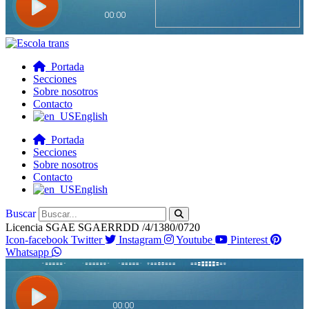
Portada
Secciones
Sobre nosotros
Contacto
English
Portada
Secciones
Sobre nosotros
Contacto
English
Buscar
Licencia SGAE SGAERRDD /4/1380/0720
Icon-facebook
Twitter
Instagram
Youtube
Pinterest
Whatsapp