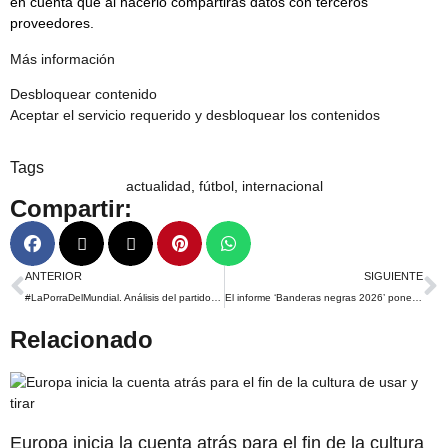
en cuenta que al hacerlo compartirás datos con terceros
proveedores.
Más información
Desbloquear contenido
Aceptar el servicio requerido y desbloquear los contenidos
Tags
actualidad
,
fútbol
,
internacional
Compartir:
ANTERIOR
SIGUIENTE
#LaPorraDelMundial. Análisis del partido España-Uruguay
El informe ‘Banderas negras 2026’ pone el acento en la restauración ecológica de los espacios costeros
Relacionado
Europa inicia la cuenta atrás para el fin de la cultura