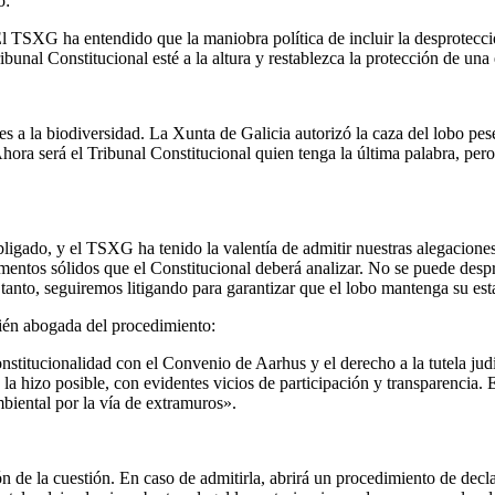
o:
 TSXG ha entendido que la maniobra política de incluir la desprotecció
ibunal Constitucional esté a la altura y restablezca la protección de una
s a la biodiversidad. La Xunta de Galicia autorizó la caza del lobo pese
ra será el Tribunal Constitucional quien tenga la última palabra, pero e
igado, y el TSXG ha tenido la valentía de admitir nuestras alegaciones.
rgumentos sólidos que el Constitucional deberá analizar. No se puede de
as tanto, seguiremos litigando para garantizar que el lobo mantenga su es
ién abogada del procedimiento:
nstitucionalidad con el Convenio de Aarhus y el derecho a la tutela judi
 la hizo posible, con evidentes vicios de participación y transparencia.
iental por la vía de extramuros».
n de la cuestión. En caso de admitirla, abrirá un procedimiento de decla