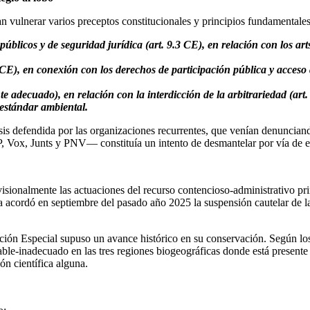
 vulnerar varios preceptos constitucionales y principios fundamentales
públicos y de seguridad jurídica (art. 9.3 CE), en relación con los arts
.1 CE), en conexión con los derechos de participación pública y acces
e adecuado), en relación con la interdicción de la arbitrariedad (art
l estándar ambiental.
sis defendida por las organizaciones recurrentes, que venían denunciand
, Vox, Junts y PNV— constituía un intento de desmantelar por vía de e
ionalmente las actuaciones del recurso contencioso-administrativo prin
ya acordó en septiembre del pasado año 2025 la suspensión cautelar de l
ción Especial supuso un avance histórico en su conservación. Según los 
le-inadecuado en las tres regiones biogeográficas donde está presente e
ión científica alguna.