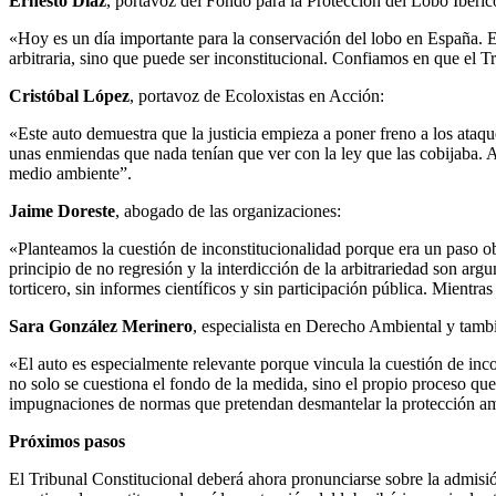
Ernesto Díaz
, portavoz del Fondo para la Protección del Lobo Ibéric
«Hoy es un día importante para la conservación del lobo en España. El
arbitraria, sino que puede ser inconstitucional. Confiamos en que el Tr
Cristóbal López
, portavoz de Ecoloxistas en Acción:
«Este auto demuestra que la justicia empieza a poner freno a los ataque
unas enmiendas que nada tenían que ver con la ley que las cobijaba. Aho
medio ambiente”.
Jaime Doreste
, abogado de las organizaciones:
«Planteamos la cuestión de inconstitucionalidad porque era un paso obl
principio de no regresión y la interdicción de la arbitrariedad son a
torticero, sin informes científicos y sin participación pública. Mientr
Sara González Merinero
, especialista en Derecho Ambiental y tamb
«El auto es especialmente relevante porque vincula la cuestión de inco
no solo se cuestiona el fondo de la medida, sino el propio proceso que
impugnaciones de normas que pretendan desmantelar la protección amb
Próximos pasos
El Tribunal Constitucional deberá ahora pronunciarse sobre la admisió