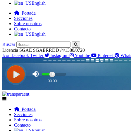
English
Portada
Secciones
Sobre nosotros
Contacto
English
Buscar
Licencia SGAE SGAERRDD /4/1380/0720
Icon-facebook
Twitter
Instagram
Youtube
Pinterest
What
Flyout
Menu
Portada
Secciones
Sobre nosotros
Contacto
English