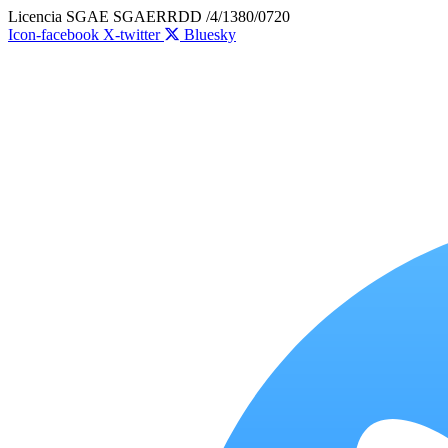
Ir
Licencia SGAE SGAERRDD /4/1380/0720
al
Icon-facebook
X-twitter
Bluesky
contenido