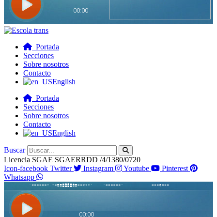
Portada
Secciones
Sobre nosotros
Contacto
English
Portada
Secciones
Sobre nosotros
Contacto
English
Buscar
Licencia SGAE SGAERRDD /4/1380/0720
Icon-facebook
Twitter
Instagram
Youtube
Pinterest
Whatsapp